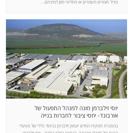
מכיל חומרים משמרים או מחליפי מזון למיניהם…
יוסי זילברמן מונה למנהל התפעול של
אורבונד- יחסי ציבור לחברות בנייה
במסגרת תפקידו החדש יעסוק זילברמן בניהול כללי של מפעלי
הגבס של חברת אורבונד, הנמצא באלון התבור יוסי זילברמן