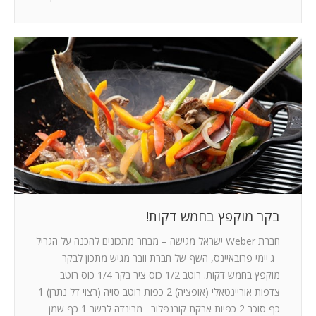
בקר מוקפץ בחמש דקות!
חברת Weber ישראל מגישה – מבחר מתכונים להכנה על הגריל
ג'יימי פרובאיינס, השף של חברת וובר מגיש מתכון לבקר
מוקפץ בחמש דקות. רוטב 1/2 כוס ציר בקר 1/4 כוס רוטב
צדפות אוריינטאלי (אופציה) 2 כפות רוטב סויה (רצוי דל נתרן) 1
כף סוכר 2 כפיות אבקת קורנפלור מרינדה לבשר 1 כף שמן