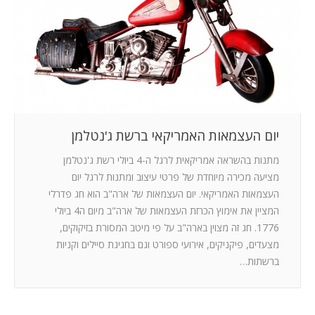
המלצות
ניהול מוניטין
צור קשר
יום העצמאות האמריקאי ברשת ג'נטלמן
מתנות בהשראה אמריקאית לרגל ה-4 ביולי רשת ג'נטלמן
מציעה מכירה מיוחדת של פרטי עיצוב ומתנות לרגל יום
העצמאות האמריקאי. יום העצמאות של ארה"ב הוא חג פדרלי
המציין את אימוץ הכרזת העצמאות של ארה"ב מיום ה4 ביולי
1776. חג זה מצוין בארה"ב על פי מיטב המסורת בזיקוקים,
מצעדים, פיקניקים, אירועי ספורט וגם בחגיגת סיילים וקניות
ברשתות…