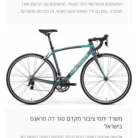
המועדונים וספורטאי הדור הצעיר. המאמנים שני הרשקו ואורן
סמדג'ה ,כמו גם יו"ר האיגוד משה פונטי, זכו לברכות חמות על…
משרד יחסי ציבור מקדם טור דה פראנס
בישראל
אליפות אירופה באופני הרים 2010 תתקיים בחיפה בחסות רוזן