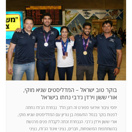
בוקר טוב ישראל – המדליסטים שגיא מוקי,
אורי ששון וירדן ג'רבי נחתו בישראל
יחסי ציבור אירועי ספורט זה רונן הלל נבחרת הג'ודו נחתה
לפנות בוקר בנמל התעופה בן גוריון עם המדליסטים שגיא מוקי,
אורי ששון וירדן ג'רבי. הנבחרת זכתה לקבלת פנים מרגשת
בהשתתפות המשפחות, חברים, נציגי איגוד הג'ודו, נציגי