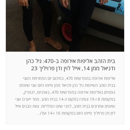
בית הזהב אליפות אירופה ב-470: גיל כהן
ודניאל ממן 14, אייל לוין ודן פרויליך 23
אליפות אירופה במפרשיות 470, בסיכום יום התחרויות השני
בבית הזהב השייטות גיל כהן ודניאל ממן סיימו היום שני שיוטים
נוספים באליפות אירופה במפרשיות 470, באהרוס, דנמרק,
במקומות 8 ו-19 ונותרו במקום ה-14 בבית הזהב. מחר ייערכו שני
שיוטים אחרונים בבית הזהב, לפני שיוט המדליות. צוות הבנים אייל
לוין ודן פרויליך סיימו היום במקומות 16 ו-14 ועלו…