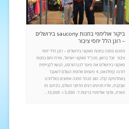
ביקור אולימפי בחנות saucony בירושלים
– רונן הלל יחסי ציבור
מפגש פסגה בחנות סאקוני בירושלים – רונן הלל יחסי
ציבור יובל בראון, מנכ"ל סאקוני ישראל, אירח היום בחנות
סאקוני בירושלים את פיטר לנגרהורסט, הנשוי לקנייתית
לורנה קיפלגאט, 4 פעמים אלופת העולם לשעבר
באתלטיקה קלה. הזוג מנהל מחנה אימונים באלדורט
שבקניה, אליו מגיעים רצים מרחבי העולם, ביניהם: מו
פארח, אלוף אולימפי בריצות ל- 5,000 ו- 10,000…