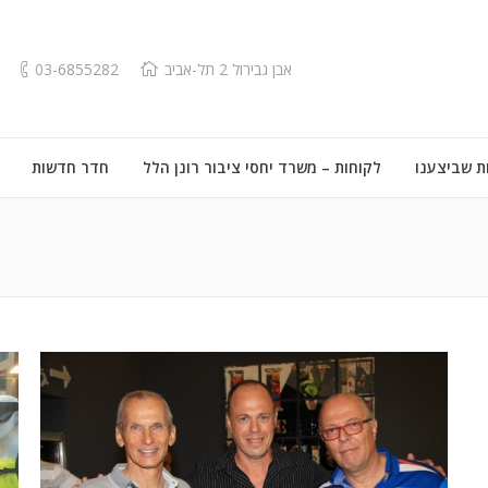
אבן גבירול 2 תל-אביב
03-6855282
ת שביצענו
לקוחות – משרד יחסי ציבור רונן הלל
חדר חדשות