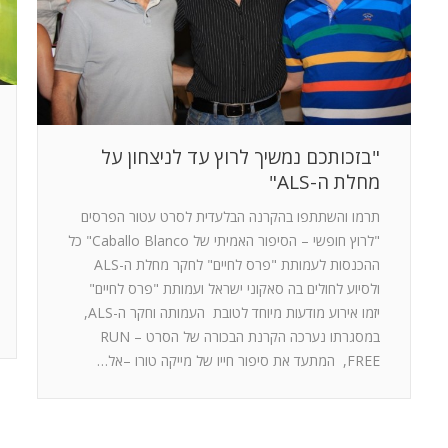
"בזכותכם נמשיך לרוץ עד לניצחון על
מחלת ה-ALS"
תרמו והשתתפו בהקרנה הבלעדית לסרט עטור הפרסים
"לרוץ חופשי – הסיפור האמיתי של Caballo Blanco" כל
ההכנסות לעמותת "פרס לחיים" לחקר מחלת ה-ALS
ולסיוע לחולים בה סאקוני ישראל ועמותת "פרס לחיים"
יזמו אירוע מודעות מיוחד לטובת העמותה וחקר ה-ALS,
במסגרתו נערכה הקרנת הבכורה של הסרט – RUN
FREE, המתעד את סיפור חייו של מייקה טורו –אל…