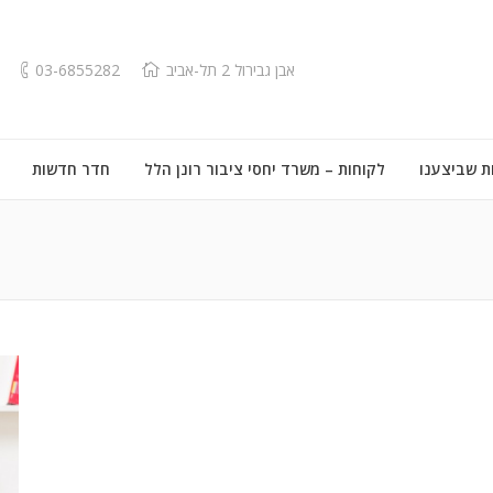
אבן גבירול 2 תל-אביב
03-6855282
ת שביצענו
לקוחות – משרד יחסי ציבור רונן הלל
חדר חדשות