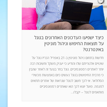
כיצד ישפיעו העדכונים האחרונים בגוגל
על תוצאות החיפוש וניהול מוניטין
באינטרנט?
חדשות בתחום ניהול מוניטין ב-21 באפריל הכריז גוגל על
שינויים אלגוריתם שלו והודיע כי יעניק משקל וחשיבות רבה
יותר לאתרים רספונסיביים. גוגל בחר בצעד זה לאחר שהבין
כי מרבית החיפושים בגוגל נעשים כיום באמצעות מכשירי
הסלולאר. אי לכך חשוב לגוגל שנראות של אתרים תתאים
למגמה. פועל יוצא לכך הוא שאתרים רספונסיביים
מותאמים לגוגל – יקבלו…