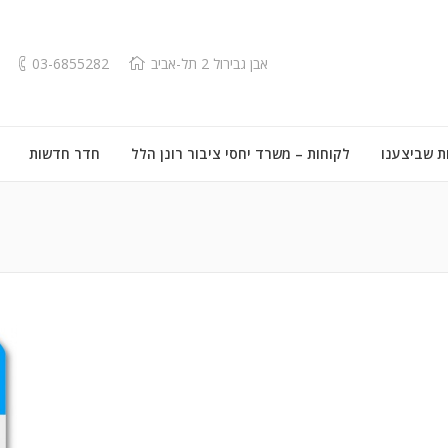
אבן גבירול 2 תל-אביב
03-6855282
ת שביצענו
לקוחות – משרד יחסי ציבור רונן הלל
חדר חדשות