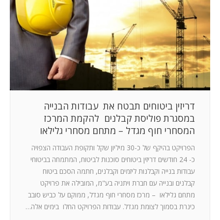
המלצות
ניהול מוניטין
צור קשר
דריזין ביטוחים תבטח את עבודות הבנייה
במסגרת פוליסת קבלנים להקמת המרכז
המסחרי חוף מגדל – מתחם מסחרי גלילאו
הפרויקט בהיקף של כ-30 מיליון שקל ותקופת העבודה הצפויה
כ- 24 חודשים דריזין ביטוחים סוכנות לביטוח, המתמחה בביטוחי
עבודות בנייה וקבלנות ליזמים וקבלנים, חתמה הסכם ביטוח
קבלנים ובנייה עם חברת ויתניה בע"מ, המובילה את פרויקט
מתחם גלילאו – מרכז מסחרי חוף מגדל, ממוקם על כביש סובב
כינרת בסמוך לצומת מגדל. עבודות הפרויקט החלו בימים אלה…