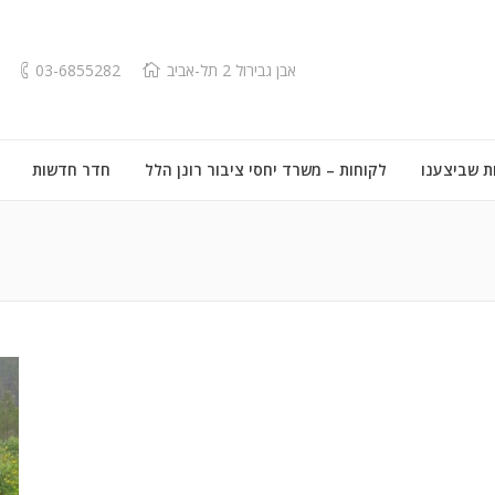
אבן גבירול 2 תל-אביב
03-6855282
ת שביצענו
לקוחות – משרד יחסי ציבור רונן הלל
חדר חדשות