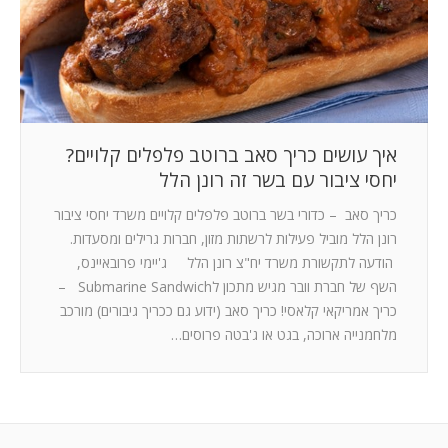
המלצות
ניהול מוניטין
צור קשר
איך עושים כריך סאב ברוטב פלפלים קלויים?
יחסי ציבור עם בשר זה רונן הלל
כריך סאב – כדורי בשר ברוטב פלפלים קלויים משרד יחסי ציבור
רונן הלל מוביל פעילות לרשתות מזון, חברות גרילים ומסעדות.
הודעה לתקשורת משרד יח"צ רונן הלל ג'יימי פרובאיינס,
השף של חברת וובר מגיש מתכון לSubmarine Sandwich –
כריך אמריקאי קלאסי! כריך סאב (ידוע גם ככריך גיבורים) מורכב
מלחמנייה ארוכה, בגט או ג'בטה פרוסים…