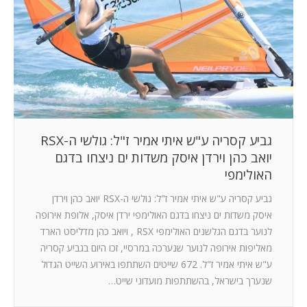
המלצות
ניהול מוניטין
צור קשר
גביע קסריה ע"ש איתי אמיר ז"ל: גולשי ה-RSX
יואב כהן וירדן איסק משדות ים ניצחו בדגם
האולימפי
גביע קסריה ע"ש איתי אמיר ז"ל: גולשי ה-RSX יואב כהן וירדן
איסק משדות ים ניצחו בדגם האולימפי ירדן איסק, אלופת אירופה
לנוער בדגם הגלשנים האולימפי RSX , ויואב כהן מדליסט הארד
מאליפות אירופה לנוער שנערכה במרסיי, זכו היום בגביע קסריה
ע"ש איתי אמיר ז"ל. 672 שייטים השתתפו באירוע השייט הגדול
שנערך בישראל, בהשתתפות מועדוני שייט…