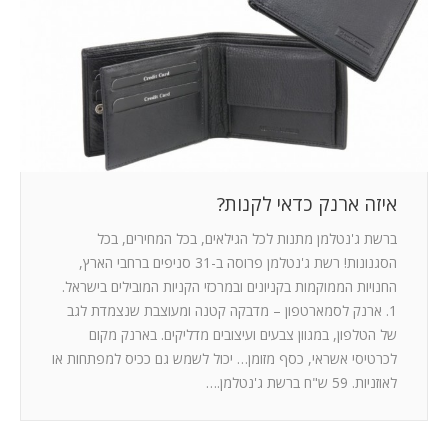
המלצות
ניהול מוניטין
צור קשר
איזה ארנק כדאי לקנות?
ברשת ג'נטלמן מתנות לכל הגילאים, בכל המחירים, בכל
הסגנונות! רשת ג'נטלמן פרוסה ב-31 סניפים ברחבי הארץ,
החנויות הממוקמות בקניונים ובמרכזי הקניות המובילים בישראל.
1. ארנק לסמארטפון – מדבקה קטנה ומעוצבת שנצמדת לגב
של הטלפון, במגוון צבעים ועיצובים מדליקים. בארנק מקום
לכרטיסי אשראי, כסף מזומן… יכול לשמש גם ככיס למפתחות או
לאוזניות. 59 ש"ח ברשת ג'נטלמן.…