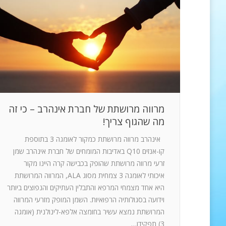
מרווה מרושתת של חברת אינהרב – כי זה
מה שהגוף צריך!
אינהרב מרווה מרושתת כמקור לאומגה 3 בתוספת
קו-אנזים Q10 באדיבות המומחים של חברת אינהרב שמן
זרעי מרווה מרושתת שהופק בכבישה קרה היינו מקור
איכותי לאומגה 3 צמחית מסוג ALA, המרווה המרושתת
היא אחד מצמחי המרפא והתבלין העתיקים והנפוצים ביותר
וידועה בסגולותיה הרפואיות. השמן המופק מזרעי המרווה
המרושתת נמצא עשיר בחומצה אלפא-לינולנית (אומגה
3) תפקידן…