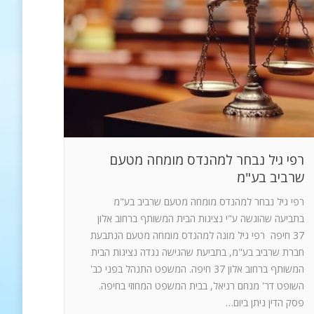
רפי גיל נבחר למהנדס מומחה מטעם
שרביב בע"מ
רפי גיל נבחר למהנדס מומחה מטעם שרביב בע"מ
בתביעה שהוגשה ע"י נציגות הבית המשותף ברחוב אלון
37 חיפה רפי גיל מונה למהנדס מומחה מטעם הנתבעת
חברת שרביב בע"מ, בתביעת שהגישה נגדה נציגות הבית
המשותף ברחוב אלון 37 חיפה. המשפט התנהל בפני כב'
השופט דר' מנחם רניאל, בבית המשפט המחוזי בחיפה.
פסק הדין ניתן ביום…