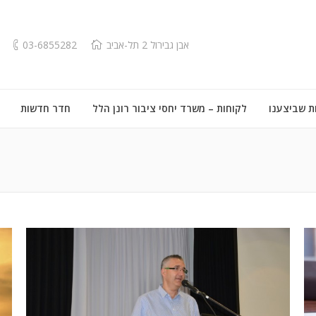
אבן גבירול 2 תל-אביב
03-6855282
ת שביצענו
לקוחות – משרד יחסי ציבור רונן הלל
חדר חדשות