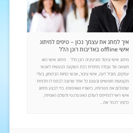
איך למתג את עצמך נכון – טיפים למיתוג
אישי offline באדיבות רונן הלל
מיתוג אישי וניהול מוניטין זה רונן הלל מיתוג אישי הוא
תוצאה של עבודה מתודית רבת השקעה הנעשית לאנשי
עסקים, מוביל דעה, אישי ציבור, אנשי כוחות הביטחון, בעלי
מקצועות חופשיים ובעצם כל אחד שרוצה לבסס לו תדמית
שתהלום את מטרותיו, כישוריו ושאיפותיו. כדי לבצע מיתוג
אישי ראוי להתייחס לעולם האינטרנטי ולעולם האמיתי,
כלומר לנהל את…