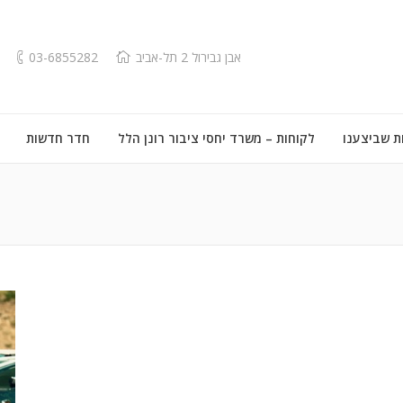
אבן גבירול 2 תל-אביב
03-6855282
ת שביצענו
לקוחות – משרד יחסי ציבור רונן הלל
חדר חדשות