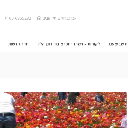
אבן גבירול 2 תל-אביב
03-6855282
ת שביצענו
לקוחות – משרד יחסי ציבור רונן הלל
חדר חדשות