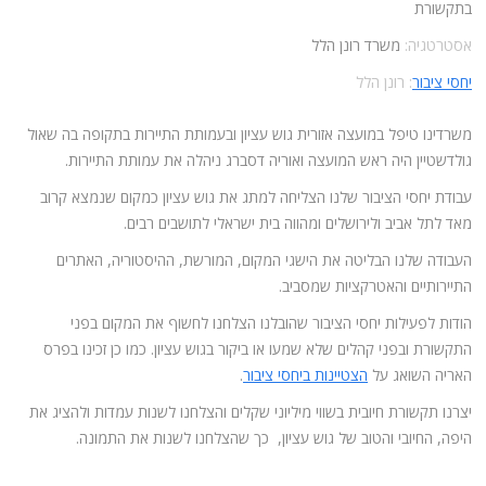
המלצות
בתקשורת
אסטרטגיה:
משרד רונן הלל
ניהול מוניטין
יחסי ציבור
: רונן הלל
צור קשר
משרדינו טיפל במועצה אזורית גוש עציון ובעמותת התיירות בתקופה בה שאול
גולדשטיין היה ראש המועצה ואוריה דסברג ניהלה את עמותת התיירות.
עבודת יחסי הציבור שלנו הצליחה למתג את גוש עציון כמקום שנמצא קרוב
מאד לתל אביב ולירושלים ומהווה בית ישראלי לתושבים רבים.
העבודה שלנו הבליטה את הישגי המקום, המורשת, ההיסטוריה, האתרים
התיירותיים והאטרקציות שמסביב.
הודות לפעילות יחסי הציבור שהובלנו הצלחנו לחשוף את המקום בפני
התקשורת ובפני קהלים שלא שמעו או ביקור בגוש עציון. כמו כן זכינו בפרס
האריה השואג על
הצטיינות ביחסי ציבור
.
יצרנו תקשורת חיובית בשווי מיליוני שקלים והצלחנו לשנות עמדות ולהציג את
היפה, החיובי והטוב של גוש עציון, כך שהצלחנו לשנות את התמונה.