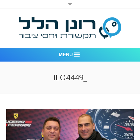
MENU
רונן הלל יחסי ציבור
_ILO4449
אודות החברה
דוגמאות לעבודות שביצענו
לקוחות – משרד יחסי ציבור רונן הלל
חדר חדשות