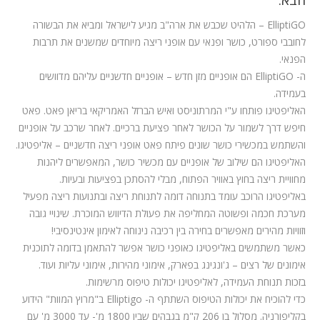
הבא.
המלצות
ElliptiGO
– הלהיט שכבש את ארה"ב מגיע לישראל ומביא את הבשורה
ניהול מוניטין
לחובבי ספורט, כושר ופנאי עם אופני ריצה מיוחדים שמשנים את תרבות
הפנאי.
צור קשר
ה-
ElliptiGO
הם אופניים מזן חדש – אופניים חדשניים עליהם מדוושים
בעמידה.
האליפטיגו פותחו ע"י המרתוניסט ואיש הברזל האמריקאי בריאן פאט. פאט
חיפש דרך לשמור על הכושר לאחר פציעת ברכיים. לאחר שרכב על אופניים
והשתמש במכשירי כושר שונים פיתח פאט אופני ריצה חדשניים – אליפטיגו.
האליפטיגו הם שילוב של אופניים עם מכשיר כושר, המאפשרים ליהנות
מחוויית ריצה בחוץ באוויר הפתוח, מבלי להסתכן בפציעות ובעיות.
באליפטיגו הרוכב עומד בתנוחה דומה לתנוחת ריצה ובתנועות ריצה מפעיל
מערכת חכמה ופשוטה המחליפה את פעולת הדיווש המוכרת. שינויי גובה
וזוויות מהירים מאפשרים בחירה בין רכיבה נינוחה לאימון אינטינסיבי!
כאשר משתמשים באליפטיגו כאופני כושר אפשר להתאמן בדומה לתוכנית
אימונים של רצים – ג'ונגינג בפארק, אימוני מהירות, אימוני עליות ועוד.
בזכות תנוחת העמידה, לאליפטיגו יכולות טיפוס מרשימות.
כדי להוכיח את יכולות הטיפוס השתתף ה-
Elliptigo
ב"מרוץ המוות" הידוע
בקליפורניה. מסלול בן 206 ק"מ בגבהים שבין 1800 מ'- עד 3000 מ' עם