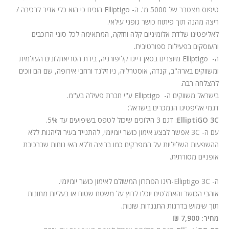
טיפוס מצטבר של 5000 מ'. ה-
Elliptigo
הוכיח כי הוא כלי אדיר לרכיבה /
ריצה מהנה תוך פיתוח כושר גופני עילאי.
לאליפטיגו שלדת אלומיניום קלה וחזקה, המתאימה לכל סוגי הרוכבים
והעוסקים בפעילות ספורטיבית.
ה-
Elliptigo
מיוצרים בסאן דייגו קליפורניה, בירת הטריאתלונים העולמית
ומשווקים בארה"ב, קנדה, אוסטרליה, ניו זילנד ורחבי אירופה, שם הם זוכים
להצלחה רבה.
בישראל משווקים ה-
Elliptigo
ע"י חברת פעילה בע"מ.
דגמי אליפטיגו הנמכרים בישראל:
ElliptiGO 3C
: דגם 3 הילוכים שיכול לטפס בשיפועים עד 5%.
עם ה-
3C
אפשר לבצע אימון כושר יומיומי, להתנייד בעיר וליהנות ללא
ההשפעות השליליות על המפרקים כמו בריצה וללא האי נוחות שברכיבת
אופניים מסורתית
.
ה-
-Elliptigo 3C
הינו הפתרון המשולם לאימון כושר יומיומי
.
אוהבי הכושר והאתלטים יוכלו לרוץ על משטח שטוח או בעליות מתונות
תוך שימוש בדרגות התנגדות שונות
.
מחיר: 7,900 ₪