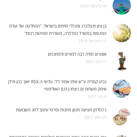
16 בדצמבר 2020
בן ציון וינצלברג ומגדלי הזיתים בישראל: "ההחלטה של ועדת
המכסות במשרד הכלכלה, מעוררת תמיהות רבות"
13 בפברואר 2018
אומרים תודה רבה למורים ולמחנכים
11 ביוני 2017
גביע קסריה ע"ש איתי אמיר ז"ל: גולשי ה-RSX יואב כהן וירדן
איסק משדות ים ניצחו בדגם האולימפי
4 ביוני 2017
ג'נטלמן מציעה מגוון מתנות ופרטי עיצוב לחג השבועות
29 במאי 2017