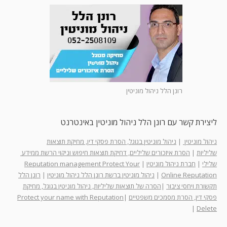
רונן הלל ניהול מוניטין
ליצירת קשר עם רונן הלל ניהול מוניטין באינטרנט
ניהול מוניטין
|
ניהול מוניטין בגוגל, הסרת פסקי דין, מחיקת תוצאות
שליליות
|
הסרת איזכורים שליליים, דחיקת תוצאות חיפוש וניקוי הרשת ממידע
שלילי
|
חברת ניהול מוניטין
|
Reputation management Protect Your
Online Reputation
|
ניהול מוניטין ברשת רונן הלל ניהול מוניטין
|
רונן הלל
תקשורת ויחסי ציבור
|
הסרה של תוצאות שליליות, ניהול מוניטין בגוגל, מחיקת
פסקי דין, הסרת מסמכים משפטיים
|
Protect your name with Reputation
|
Delete