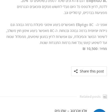
ElliptiGO 8C
: דגם 8 הילוכים שיכול לטפס בשיפועים עד 20%.
ללכת, לרוץ ולטפס כל היום מבלי לחשוש מנזקים ומכאבים הנגרמים
מפציעות בברכיים, קרסוליים וגב
.
אופני ה-
Elliptigo 8C
מאפשרים ביצוע אימוני סיבולת ברמה גבוהה וגם
ניידות יומיומית ברמה גבוהה ובנוחות. ה-
8C
מאפשר ביצוע אימון חוץ משולב,
לשיפור הכושר והסיבולת, עם אפשרות לרוץ במגוון שיפועים, ממסלול שטוח
ועד לשיפוע קיצוני
,
וכל זאת ברמות התנגדות שונות
.
מחיר: 10,500 ₪
Share this post
Related posts
אלון אהרונוב – שתו מים