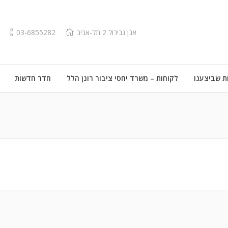
אבן גבירול 2 תל-אביב
03-6855282
ת שביצענו
לקוחות – משרד יחסי ציבור רונן הלל
חדר חדשות