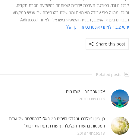
קבלנים וכו'. בפורטל מערכת ייחודית שפותחה בהשקעה חסרת תקדים,
ותוכנו מהווה פרי עבודה מאומצת וממושכת בהנחייתם של אנשי המקצוע
הבכירים בענף העיצוב, הבנייה והשיפוץ בישראל. לאתר
Adira.co.il
יחסי ציבור לאתרי אינטרנט זה רונן הלל
Share this post
Related posts
אלון אהרונוב – שתו מים
16 בדצמבר 2020
בן ציון וינצלברג ומגדלי הזיתים בישראל: "ההחלטה של ועדת
המכסות במשרד הכלכלה, מעוררת תמיהות רבות"
13 בפברואר 2018