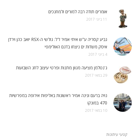
אומרים תודה רבה למורים ולמחנכים
11 ביוני 2017
גביע קסריה ע"ש איתי אמיר ז"ל: גולשי ה-RSX יואב כהן וירדן
איסק משדות ים ניצחו בדגם האולימפי
4 ביוני 2017
ג'נטלמן מציעה מגוון מתנות ופרטי עיצוב לחג השבועות
29 במאי 2017
נויה ברעם ונינה אמיר ראשונות באליפות אירופה במפרשיות
470 במונקו
10 במאי 2017
קטעי עיתונות