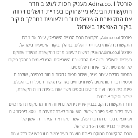
המלצות
פורטל Adira.co.il מעניק חסות לעיצוב חדר
התקשורת הבינלאומי שהוקם בעיריית ירושלים וילווה
ניהול מוניטין
את התקשורת הישראלית והבינלאומית במהלך סיקור
ביקור האפיפיור בישראל
צור קשר
פורטל
Adira.co.il
, מקבוצת מרכז הבנייה הישראלי, עיצב את מרכז
התקשורת הלאומי בעיריית ירושלים, במהלך ביקור האפיפיור בישראל.
פורטל
Adira.co.il
מעניק ראשית לעיצוב מרכז התקשורת המיוחד שהוקם
בעיריית ירושלים וילווה את התקשורת הישראלית והבינלאומית במהלך ביקורו
של האפיפיור, לצד אירוח דיפלומטים.
החסות כוללת עיצוב פנים, שילוב ספות גדולות ונוחות לכתיבה, שולחנות
וכיסאות בר המותאמים לשידורים חיים בערוצי תקשורת מכל רחבי העולם,
פינת בית קפה ועוד פריטים נוספים אשר יעזרו ביצירת חווית תקשורת,
שידור וסיקור איכותית.
חדר התקשורת הוקם בבניין עיריית ירושלים ויהווה אחד מהמקומות המרכזיים
בעת ביקור האפיפיור בישראל והוא אמור לארח למעלה מ- 300 דיפלומטים
ועיתונאים בכירים מרחבי העולם אשר יסקרו את הביקור הראשון של
האפיפיור בנדיקטוס ה-16 בישראל.
מרכז התקשורת ממוקם באולם מועצת העיר ירושלים ונפרש על חלל עצום