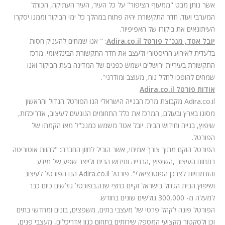
אשר נותן מבט "ממעוף הציפור" על כל העיר, העיר העתיקה, הכותל
המערבי ועוד. חדר התקשורת יהיה פתוח במהלך כל ימי הביקור וממנו יסקרו
העיתונאים את ביקורו של האפיפיור.
יובל אטד
, מנכ"ל פורטל
Adira.co.il
: " אנו שמחים להעניק חסות
בלעדית לאירוע ההיסטורי ולעצב את חדר התקשורת הבינלאומי. מרכז
התקשורת בעיריית ירושלים ישמש כפנים של המדינה בעת הביקור ואנו
שמחים להופכו לחלל נוח, מעוצב ומודרני".
אודות פורטל
Adira.co.il
Adira.co.il
מקבוצת מרכז הבנייה הישראלי הנו הפורטל הגדול והראשון
מסוגו בארץ ובעולם, המרכז את כלל התחומים הנוגעים לעיצוב, אדריכלות,
שיפוץ, בנייה וחידוש הבית. יובל אטד משמש כמנכ"ל מאז הקמתו של
הפורטל.
הפורטל הוקם מתוך צורך אמיתי, אשר הוביל לחזון החברה: "להוות אוטוריטה
בתחום העיצוב ,השיפוץ ,הבנייה וחידוש הבית ולייצר שפע של מידע
והזדמנויות לצרכן הפוטנציאלי". פורטל
Adira.co.il
הנו הפורטל לעיצוב
ושיפוץ הבית הגדול בישראל וקיים כחצי שנה.בפורטל גולשים כיום כבר
למעלה מ- 300,000 גולשים שונים בחודש.
הפורטל פונה לקהל פרטי של מעצבי בתים, משפצים, בונים ומחדשי בתים
וכן ולסקטור מקצועי המספק שירותים בתחום כגון אדריכלים, מעצבי פנים,