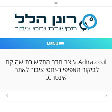
MENU
רונן הלל יחסי ציבור
Adira.co.il עיצב חדר התקשורת שהוקם
לביקור האפיפיור-יחסי ציבור לאתרי
אודות החברה
אינטרנט
דוגמאות לעבודות שביצענו
לקוחות – משרד יחסי ציבור רונן הלל
חדר חדשות