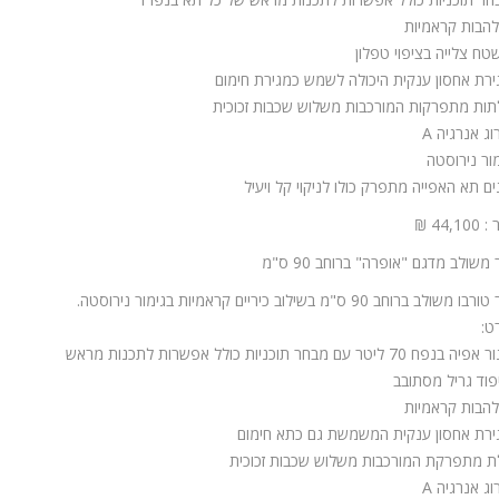
טח צלייה בציפוי טפלון
ירת אחסון ענקית היכולה לשמש כמגירת חימום
תות מתפרקות המורכבות משלוש שכבות זכוכית
וג אנרגיה A
מור נירוסטה
ים תא האפייה מתפרק כולו לניקוי קל ויעיל
44,1 ₪
משולב מדגם "אופרה" ברוחב 90 ס"מ
משולב ברוחב 90 ס"מ בשילוב כיריים קראמיות בגימור נירוסטה.
ט:
פח 70 ליטר עם מבחר תוכניות כולל אפשרות לתכנות מראש
פוד גריל מסתובב
ירת אחסון ענקית המשמשת גם כתא חימום
ת מתפרקת המורכבות משלוש שכבות זכוכית
וג אנרגיה A