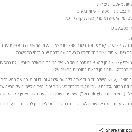
תות מאסיביות יצוקות
מור בצבעי נירוסטה או שחור גרפיט
ים תא האפייה מתפרק כולו לניקוי קל ויעיל
38, ₪
ת
ולוגיות ושיטות ייצור מהמתקדמות בעולם עם בקרת ייצור בלתי מתפשרת.
את מוצרי smeg ניתן למצוא במטבחים של השפים המובילים בעולם ובארץ – גם ב
י החברה, אותם ניתן לראות בתוכניות הבישול שלו.
עיצוב מוצרי smeg משלב נוחות והפעלה קלה עם אלגנטיות. קו זה מנחה את המ
די וגם מהווה אלמנט עיצובי מקורי במרחב.העיצוב הייחודי מצליח לשמור על מראה עד
פת באופן מדויק את האני מאמין של המותג smeg.
ית.
Share this po