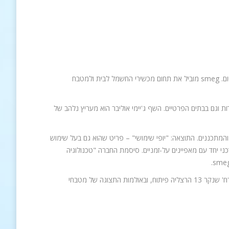
מותג העל האיטלקי smeg נוסד בשנת 1948 ונמצא בבעלות המשפחה המסיידת עד היום. smeg מוביל את תחום מכשירי החשמל לבית ולמטבח
מסעדות וגם בבתים הפרטיים. השף ג'יימי אוליבר הוא מעריץ נלהב של
עצבים והמתכננים. התוצאה: "יופי שימושי" – פריט שהוא גם בעל שימוש
כני יחד עם מאפיינים על-זמניים. סיסמת החברה "טכנולוגיה
מותג העל smeg מיובא באופן בלעדי ע"י חברת גולן ווסט ליין. ניתן להשיג בבית smeg רח' שנקר 13 הרצליה פיתוח, ובאולמות התצוגה של מטבחי