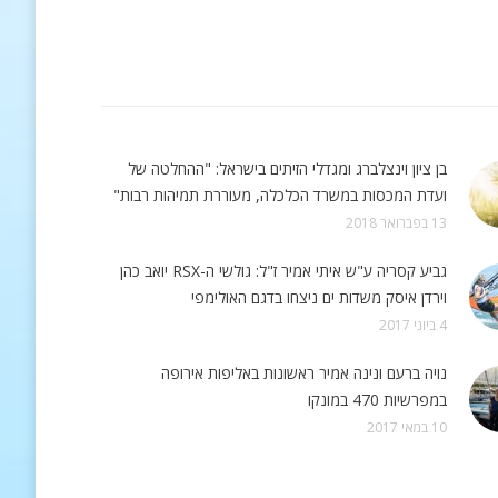
בן ציון וינצלברג ומגדלי הזיתים בישראל: "ההחלטה של
ועדת המכסות במשרד הכלכלה, מעוררת תמיהות רבות"
13 בפברואר 2018
גביע קסריה ע"ש איתי אמיר ז"ל: גולשי ה-RSX יואב כהן
וירדן איסק משדות ים ניצחו בדגם האולימפי
4 ביוני 2017
נויה ברעם ונינה אמיר ראשונות באליפות אירופה
במפרשיות 470 במונקו
10 במאי 2017