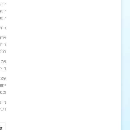
• רש
• גי
• פנ
מחיר: 200
אודו
בטכנ
מוצר
ייחו
וסטייל" (Tecnologia che arreda) משק
העיל
st