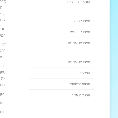
smeg – מותג העל האיטלקי, המוביל בעיצוב וטכנולוגיה, מציג מגוון חידושים ועיצובי
הודעות יחסי ציבור
קולק
– חג
מאמרי דעה
מאמרי יחסי ציבור
המטב
מאמרים שיווקיים
במסע
הפרט
מאמרים שיווקיים
בתחו
ניתן
המלצות
את ה
תחומי התמחות
אדיר
ניתן להע
אמנת השירות
התנו
תנור 