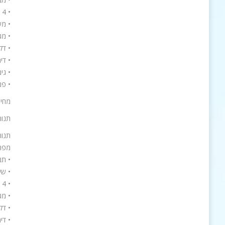
• 4 להבות קראמיות
• מש
• מג
• דל
• דיר
• גי
• פנ
מחיר : 00
תנור 
תנור טורבו 
מפר
• תנור אפיה בנ
• שי
• 4 להבות קראמיות
• מג
• דל
• דיר