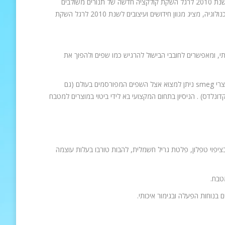
– חגיגת גורמה מעוצבת אצלך במטבח.smeg – מותג העל האיטלקי, המוביל בעיצוב וטכנולוגיה, מציג מגוון חידושים ועיצובים לשנת 2010 לרגל השקת
עיצוב למטבח הבייתי, ומאפשרים לחובבי הבישול להרגיש כמו שפים ולהפוך את
למותג העל האיטלקי smeg ניסיון רב בתחום מוצרי חשמל למטבחים מקצועיים – את מוצרי smeg ניתן למצוא אצל השפים המפורסמים בעולם (גם
לדס) . הניסיון בתחום המקצועי בא לידי ביטוי במוצרים למטבח
 בציפוי טפלון, פלטת גריל חשמלית, להבות טורבו בעלות עוצמה
 בנוחות הפעלה ובגימור איכותי.