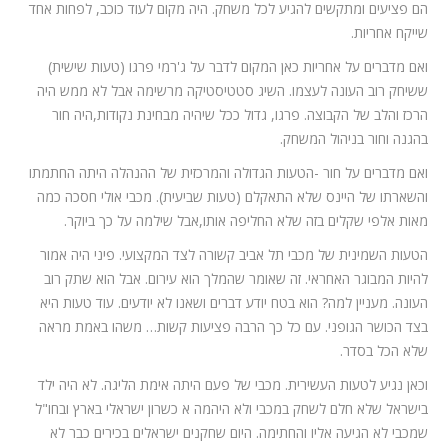
הם פציעים ומתקשים להגיע לכל משחק. היה מקום לעוד כוכב, לפחות אחד
שייקח אחריות.
ואם מדברים על אחריות כאן המקום לדבר על ג'רמי פרגו (טעות שישית)
ששיחק רוב העונה לעצמו. השיג סטטיסטיקה מרשימה אבל לא ממש היה
הרכז והלב של הקבוצה. פרגו, גדול ככל שיהיה מבחינת נקודות,היה חור
בהגנה וחור בניהול המשחק.
ואם מדברים על חור -הטעות הגדולה והמרכזית של ההנהלה היתה החתמתו
והשארתו של היינס שלא התאקלם (טעות שביעית). מכבי אולי חסכה כמה
מאות אלפי שקלים בזה שלא החליפה אותו,אבל שילמה על כך ביוקר.
הטעות השמינית של מכבי תל אביב קשורה לצד המקצועי. פיני היה אמור
להיות המבוגר האחראי. זה שאומר שהמלך הוא עירום. אבל הוא שתק רוב
העונה. מעניין למה? הוא בטח יודע דברים ושאנו לא יודעים. עוד טעות היא
בצד הכושר הגופני. עם כל כך הרבה פציעות קשות… משהו באמת מראה
שלא הכל בסדר.
וכאן נגיע לטעות העשירית. מכבי של פעם היתה אימת הליגה. לא היה ילד
בישראל שלא חלם לשחק במכבי ולא היהמה א כשרון ישראלי בארץ ובחו"ל
שמכבי לא הגיעה אליו והחתימה. היום שחקנים ישראלים בכירים כבר לא