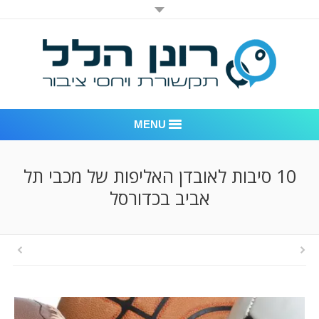
MENU
רונן הלל יחסי ציבור
10 סיבות לאובדן האליפות של מכבי תל
אביב בכדורסל
אודות החברה
דוגמאות לעבודות שביצענו
לקוחות – משרד יחסי ציבור רונן הלל
חדר חדשות