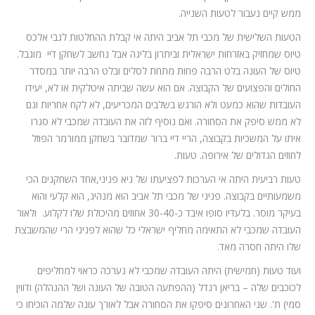
ממש קיים נעבור לטעות השנייה.
הטעות השלישית של מכבי תל אביב היתה אי קבלת ההחלטות לגבי אלכס
טיוס שמחזיק באזרחות ישראלית וביתרון בליגה אבל נחשב לשחקן דיי מוגבל.
טיוס של העונה בלט הרבה פחות מתחת לסלים ובלט הרבה יותר במסדר
החולים והפצועים של הקבוצה. אם הוא עשה שביתה איטלקית או לא, יעידו
העובדות שהוא כמעט ולא הורגש בשלבים המכריעים, לא לקח אחריות וגם
לא ממש סיפק את הסחורה. ואם נוסיף לזה את העובדה שמכבי לא סגרו
איתו על המשכיות בקבוצה, הריי דיי ברור שמדובר בשחקן ממורמר הפוזל
לחוזים הגדולים של אירופה. טעות.
טעות רביעית היתה אי הערכות לפציעתו של גיא פניני,אחד השחקנים הכי
משמעותיים בקבוצה. פניני של מכבי תל אביב הוא מנהיג, הוא קלעי והוא
בעיקר מוסר. בלעדיו סופו איבד כ-30-40 אחוזים מהיכולת שלו לקלוע. ולאור
העובדה שמכבי לא התאימה מחליף ישראלי כל שהוא לפניני הרי שהמשבצת
שלו היתה חסרה מאד.
ועוד טעות (חמישית) היתה העובדה שמכבי לא נערכה כראוי למחליפים
לכוכבים שלה – בריאן רנדל (ההפתעה הטובה של העונה ושל ההנהלה) ודווין
סמי) ת'. שני האחרונים סיפקו את הסחורה אבל לאורך עונה שלמה הוכיחו כי