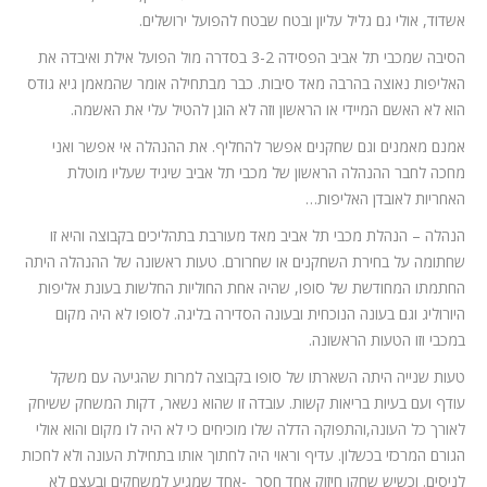
אשדוד, אולי גם גליל עליון ובטח שבטח להפועל ירושלים.
הסיבה שמכבי תל אביב הפסידה 3-2 בסדרה מול הפועל אילת ואיבדה את
האליפות נאוצה בהרבה מאד סיבות. כבר מבתחילה אומר שהמאמן גיא גודס
הוא לא האשם המיידי או הראשון וזה לא הוגן להטיל עלי את האשמה.
אמנם מאמנים וגם שחקנים אפשר להחליף. את ההנהלה אי אפשר ואני
מחכה לחבר ההנהלה הראשון של מכבי תל אביב שיגיד שעליו מוטלת
האחריות לאובדן האליפות…
הנהלה – הנהלת מכבי תל אביב מאד מעורבת בתהליכים בקבוצה והיא זו
שחתומה על בחירת השחקנים או שחרורם. טעות ראשונה של ההנהלה היתה
החתמתו המחודשת של סופו, שהיה אחת החוליות החלשות בעונת אליפות
היורוליג וגם בעונה הנוכחית ובעונה הסדירה בליגה. לסופו לא היה מקום
במכבי וזו הטעות הראשונה.
טעות שנייה היתה השארתו של סופו בקבוצה למרות שהגיעה עם משקל
עודף ועם בעיות בריאות קשות. עובדה זו שהוא נשאר, דקות המשחק ששיחק
לאורך כל העונה,והתפוקה הדלה שלו מוכיחים כי לא היה לו מקום והוא אולי
הגורם המרכזי בכשלון. עדיף וראוי היה לחתוך אותו בתחילת העונה ולא לחכות
לניסים. וכשיש שחקן חיזוק אחד חסר -אחד שמגיע למשחקים ובעצם לא