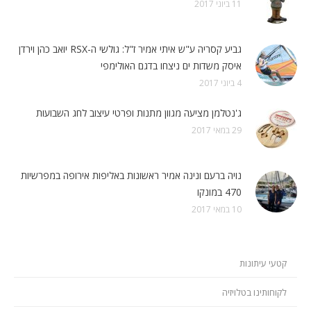
11 ביוני 2017
גביע קסריה ע"ש איתי אמיר ז"ל: גולשי ה-RSX יואב כהן וירדן
איסק משדות ים ניצחו בדגם האולימפי
4 ביוני 2017
ג'נטלמן מציעה מגוון מתנות ופרטי עיצוב לחג השבועות
29 במאי 2017
נויה ברעם ונינה אמיר ראשונות באליפות אירופה במפרשיות
470 במונקו
10 במאי 2017
קטעי עיתונות
לקוחותינו בטלויזיה