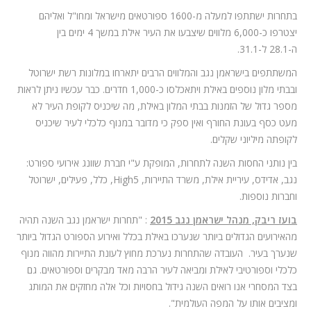
בתחרות ישתתפו למעלה מ-1600 ספורטאים מישראל ומחו"ל ואליהם
יצטרפו כ-6,000 מלווים שיצבעו את העיר אילת במשך
4
ימים בין
ה-
28.1
ל-
31.1
.
המשתתפים בישראמן נגב והמלווים הרבים יתארחו במלונות רשת ישרוטל
ובבתי מלון נוספים באילת ויתאכלסו כ-1,000 חדרים. כבר עכשיו ניתן לראות
מספר גדול של הזמנות בבתי המלון באילת, מה שיכניס לקופת העיר לא
מעט כסף בעונת החורף ואין ספק כי מדובר במנוף כלכלי לעיר שיכניס
לקופתה מיליוני שקלים.
בין נותני החסות השנה לתחרות, המופקת ע"י חברת שוונג אירועי ספורט:
נגב, אדידס, עיריית אילת, משרד התיירות,
High5
, כלל, פעילים, ישרוטל
וחברות נוספות.
בועז ריבק, מנהל ישראמן נגב 2015
: "תחרות ישראמן נגב השנה תהיה
מהאירועים הגדולים ביותר שנערכו באילת בכלל ואירוע הספורט הגדול ביותר
שנערך בעיר. העובדה שהתחרות נערכת מחוץ לעונת התיירות מהווה מנוף
כלכלי וספורטיבי לאילת ומביאה לעיר הרבה מאד מבקרים וספורטאים. גם
בצד המסחרי אנו רואים השנה גידול בחסויות וכל אלה מחזקים את המותג
ומציבים אותו על המפה העולמית".