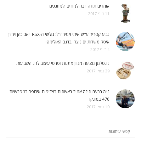
אומרים תודה רבה למורים ולמחנכים
11 ביוני 2017
גביע קסריה ע"ש איתי אמיר ז"ל: גולשי ה-RSX יואב כהן וירדן
איסק משדות ים ניצחו בדגם האולימפי
4 ביוני 2017
ג'נטלמן מציעה מגוון מתנות ופרטי עיצוב לחג השבועות
29 במאי 2017
נויה ברעם ונינה אמיר ראשונות באליפות אירופה במפרשיות
470 במונקו
10 במאי 2017
קטעי עיתונות