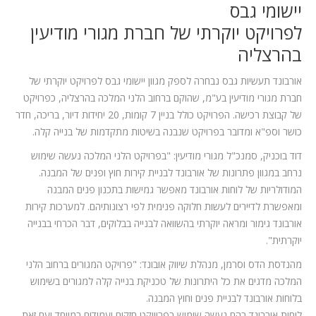
המלצות
יישומי גבס
לפרויקט יוקרתי של חברת מגורי מודיעין
ניהול מוניטין
בהרצליה
צור קשר
אורבונד תעשיות גבס נבחרה לספק מגוון יישומי גבס לפרויקט יוקרתי של
חברת מגורי מודיעין בע"מ, שהוקם ברחוב הלני המלכה בהרצליה, כפרויקט
של קבוצת רכישה. הפרויקט כולל בניין 7 קומות, 20 יחידות דיור, בריכה, חדר
כושר וספ"א ומדובר בפרויקט שנבנה בשיטות מתקדמות של בנייה קלה.
דוד בוכניק, סמנכ"ל מגורי מודיעין: "בפרויקט הלני המלכה נעשה שימוש
נרחב במגוון פתרונות של אורבונד לבניית קירות חוץ ופנים של המבנה.
המודולריות של לוחות אורבונד מאפשר גמישות בתכנון פנים המבנה
ומאפשרת לדיירים לעשות חלוקה פנימית לפי רצונותיהם. למערכות קירות
אורבונד גימור ומראה יוקרתי בהשוואה לבנייה בבלוקים, דבר הכרחי בבנייה
יוקרתית".
מהנדסת הדס וסרמן, מנהלת שיווק אובונד: "פרויקט המגורים ברחוב הלני
המלכה מדגים את כל היתרונות של טכניקת בנייה קלה למגורים בשימוש
בלוחות אורבונד לבניית פנים וחוץ המבנה.
לוחות אורבונד בהם נעשה שימוש בפרוייקט חזקים ועמידים במיוחד ועם זאת