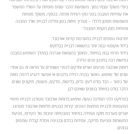
בעלי משקל עצמי נמוך. משמעות הדבר עומס מופחת על השלד המשפר
את עמידות המבנה בפני נזקי רעידת אדמה. בנוסף, משקל מופחת
משמעותו חסכון כלכלי – מצריך פחות בטון ופלדה לבניית שלד המבנה
ומפחית בזמן הקמת המבנה".
יתרונות נוספים לבנייה במערכות קירות אורבונד:
בידוד אקוסטי גבוה יותר בהשוואה לבנייה בבלוקים
בידוד תרמי גבוה במיוחד, החוסך בהוצאות אנרגיה במהלך השימוש במבנה
גמישות רבה בתכנון פנים הדירה
לוחות אורבונד מגיעים ישרים וחלקים לגמרי ושומרים על מראה זה גם אחרי
שנים של שימוש, כאשר בבניה רגילה בלבנים אי אפשר להגיע לרמה כזאת
של גימור – הכל בולט לעין: גלים, בליטות, סדקים, משטח, תיקונים שונים.
הדבר בולט במיוחד בגוונים שאינם לבן.
בפרויקט הלני המלכה נעשה שימוש בלוחות אורבונד סטורנג לבניית חיפויי
המעטפת ולבניית מחיצות הפנים. קירות הבנויים מלוחות אורבונד סטרונג
יוצרים מערכת חזקה ועמידה במיוחד המבטיחה יציבות של הקירות, מניעת
התעוותות ומניעת סדיקה, עמידות בהלם ובנגיפה ויכולת קבלת עומסים
גבוהים.