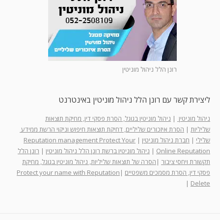
רונן הלל ניהול מוניטין
ליצירת קשר עם רונן הלל ניהול מוניטין באינטרנט
ניהול מוניטין
|
ניהול מוניטין בגוגל, הסרת פסקי דין, מחיקת תוצאות
שליליות
|
הסרת איזכורים שליליים, דחיקת תוצאות חיפוש וניקוי הרשת ממידע
שלילי
|
חברת ניהול מוניטין
|
Reputation management Protect Your
Online Reputation
|
ניהול מוניטין ברשת רונן הלל ניהול מוניטין
|
רונן הלל
תקשורת ויחסי ציבור
|
הסרה של תוצאות שליליות, ניהול מוניטין בגוגל, מחיקת
פסקי דין, הסרת מסמכים משפטיים
|
Protect your name with Reputation
|
Delete