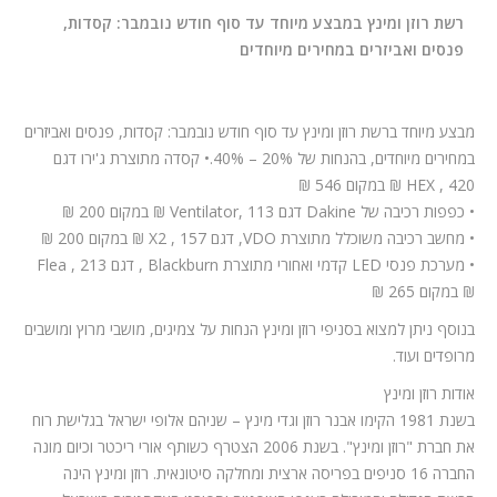
המלצות
רשת רוזן ומינץ במבצע מיוחד עד סוף חודש נובמבר: קסדות,
ניהול מוניטין
פנסים ואביזרים במחירים מיוחדים
צור קשר
מבצע מיוחד ברשת רוזן ומינץ עד סוף חודש נובמבר: קסדות, פנסים ואביזרים
במחירים מיוחדים, בהנחות של 20% – 40%.• קסדה מתוצרת ג'ירו דגם
HEX , 420 ₪ במקום 546 ₪
• כפפות רכיבה של Dakine דגם Ventilator, 113 ₪ במקום 200 ₪
• מחשב רכיבה משוכלל מתוצרת VDO, דגם X2 , 157 ₪ במקום 200 ₪
• מערכת פנסי LED קדמי ואחורי מתוצרת Blackburn , דגם Flea , 213
₪ במקום 265 ₪
בנוסף ניתן למצוא בסניפי רוזן ומינץ הנחות על צמיגים, מושבי מרוץ ומושבים
מרופדים ועוד.
אודות רוזן ומינץ
בשנת 1981 הקימו אבנר רוזן וגדי מינץ – שניהם אלופי ישראל בגלישת רוח
את חברת "רוזן ומינץ". בשנת 2006 הצטרף כשותף אורי ריכטר וכיום מונה
החברה 16 סניפים בפריסה ארצית ומחלקה סיטונאית. רוזן ומינץ הינה