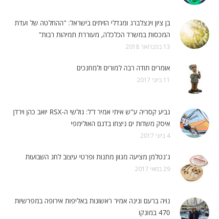
בן ציון וינצלברג ומגדלי הזיתים בישראל: "ההחלטה של ועדת
המכסות במשרד הכלכלה, מעוררת תמיהות רבות"
13 בפברואר 2018
אומרים תודה רבה למורים ולמחנכים
11 ביוני 2017
גביע קסריה ע"ש איתי אמיר ז"ל: גולשי ה-RSX יואב כהן וירדן
איסק משדות ים ניצחו בדגם האולימפי
4 ביוני 2017
ג'נטלמן מציעה מגוון מתנות ופרטי עיצוב לחג השבועות
29 במאי 2017
נויה ברעם ונינה אמיר ראשונות באליפות אירופה במפרשיות
470 במונקו