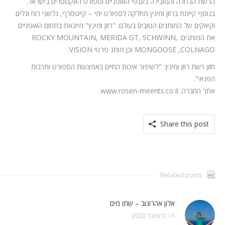
הרשת הגדולה והמובילה בענפי האופניים וספורט האקסטרים בישראל.
בנוסף קיימת ברוזן ומינץ מחלקה לספורט ימי – קייטסרף, גלשני רוח וגלים
וקיאקים של המותגים הטובים בעולם. "רוזן ומינץ" מייבאת בתחום האופניים
את המותגים: ROCKY MOUNTAIN, MERIDA GT, SCHWINN,
MONGOOSE ,COLNAGO וכן מותג פרטי VISION.
חזון רשת רוזן ומינץ: "לשיפור איכות החיים באמצעות הספורט ותרבות
הפנאי".
אתר החברה: www.rosen-meents.co.il
Share this post
Related posts
אלון אהרונוב – שתו מים
16 בדצמבר 2020