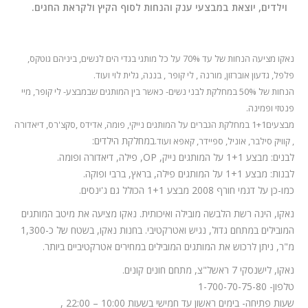
המלצות
וילדים, יוצאת במבצעי ענק והנחות לסוף הקיץ ולקראת החגים.
ניהול מוניטין
נאקו מציעה הנחות של עד 70% על כל מותגי בגדי הים לנשים, ביניהם גוטקס,
צור קשר
פלפל, גדעון אוברזון, מורנה , לי קופר , בננה, גלית לוי ועוד.
הנחות של 50% במחלקת לבני נשים- כאשר בין המותגים שבמבצע- לי קופר, מיי
פנטזי ופמינה.
מבצעים1+1 במחלקת הגברים על המותגים נייקי, פומה, אדידס ,סקצ'רס, דיאדורה
במחלקת הילדים:
, קוויק סילבר, אוניל, ספיידר, קאפא ועוד.
לבנים: מבצע 1+1 על המותגים נייק, OP, פילה, דיאדורה ופומה.
לבנות: מבצע 1+1 על המותגים פילה, בראץ, ברבי ופוקה.
כמו-כן על דגמי חורף 2008 מבצע 1+1 הכולל גם ג'ינסים.
נאקו, הינה רשת הלבשה מובילה ואיכותית. נאקו מציעה את מיטב המותגים
המובילים במתחם גדול, נגיש ואטרקטיבי. בחנות נאקו, בשטח של כ-1,300
מ"ר, ניתן לרכוש את המותגים המובילים במחירים אטרקטיביים ביותר.
נאקו, לישנסקי 7 ראשל"צ, מתחם חונים קונים.
טלפון- 1-700-70-75-80
שעות פתיחה- בימים ראשון עד חמישי בשעות 10:00 – 22:00 ,