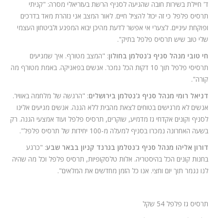
ד' חיילת בשירות חובה שהגיעה לסניף הרשת בעזריאלי מסרה: "קניתי
תרסיס פלפל כי זה יכול להציל חיים. לאור המצב אני נזהרת מאד בדרכים
ופוקחת עיניים. לצערי אי אפשר לדעת מהיכן יבוא המפגע ולביטחון העצמי
שלי טוב שיש תרסיס פלפל בתיק".
חי טובי מנהל סניף ג'נטלמן בחולון
: "המצב מטורף. איך שמגיעים
תרסיסי פלפל תוך 10 דקות הכל נמכר. אנשים בפאניקה. באמת מטורף מה
קורה".
דניאל רומי מנהל סניף ג'נטלמן בירושלים
: "הרגשה של מלחמה באוויר.
אנשים לא מרגישים בטוחים לצאת מהבית ללא הגנה. אנשים מגיעים אלינו
לסניף וקונים אקדחי גז מדמיע, שוקרים, תרסיס פלפל ועוד אמצעי הגנה. רק
בשעה האחרונה נמכרו בסניף למעלה מ-100 יחידות של תרסיס פלפל".
דורון אליהו מנהל סניף ג'נטלמן בגרנד קניון בבאר שבע
: "כרגע
בחנות קונים הכל בהיסטריה. אלות טלסקופיות, תרסיס פלפל וכל מה שהיה
לנו נגמר תוך יום וחצי. אנו כל הזמן מחדשים את המלאים".
תרסיס גז פלפל 54 שקל