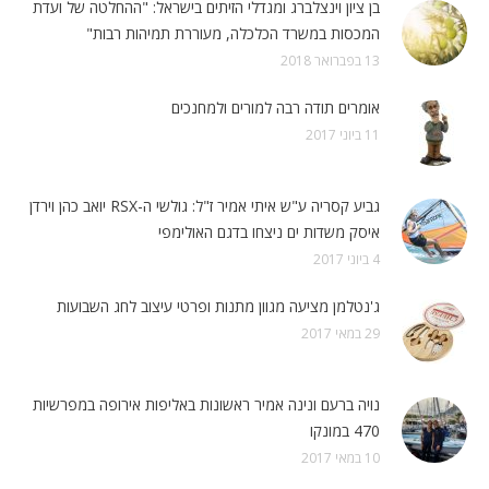
בן ציון וינצלברג ומגדלי הזיתים בישראל: "ההחלטה של ועדת
המכסות במשרד הכלכלה, מעוררת תמיהות רבות"
13 בפברואר 2018
אומרים תודה רבה למורים ולמחנכים
11 ביוני 2017
גביע קסריה ע"ש איתי אמיר ז"ל: גולשי ה-RSX יואב כהן וירדן
איסק משדות ים ניצחו בדגם האולימפי
4 ביוני 2017
ג'נטלמן מציעה מגוון מתנות ופרטי עיצוב לחג השבועות
29 במאי 2017
נויה ברעם ונינה אמיר ראשונות באליפות אירופה במפרשיות
470 במונקו
10 במאי 2017