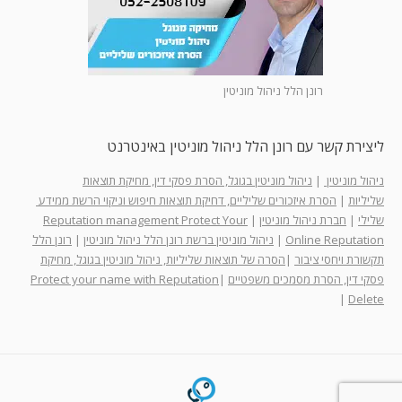
רונן הלל ניהול מוניטין
ליצירת קשר עם רונן הלל ניהול מוניטין באינטרנט
ניהול מוניטין
|
ניהול מוניטין בגוגל, הסרת פסקי דין, מחיקת תוצאות
שליליות
|
הסרת איזכורים שליליים, דחיקת תוצאות חיפוש וניקוי הרשת ממידע
שלילי
|
חברת ניהול מוניטין
|
Reputation management Protect Your
Online Reputation
|
ניהול מוניטין ברשת רונן הלל ניהול מוניטין
|
רונן הלל
תקשורת ויחסי ציבור
|
הסרה של תוצאות שליליות, ניהול מוניטין בגוגל, מחיקת
פסקי דין, הסרת מסמכים משפטיים
|
Protect your name with Reputation
|
Delete