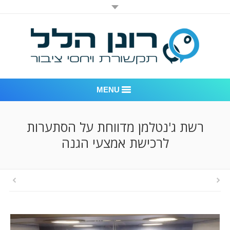
MENU
רונן הלל יחסי ציבור
רשת ג'נטלמן מדווחת על הסתערות
לרכישת אמצעי הגנה
אודות החברה
דוגמאות לעבודות שביצענו
לקוחות – משרד יחסי ציבור רונן הלל
חדר חדשות