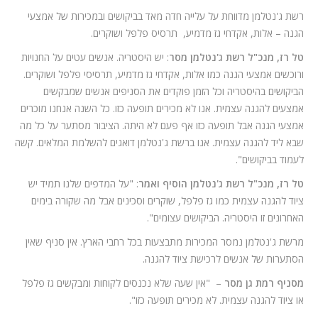
רשת ג'נטלמן מדווחת על עלייה חדה מאד בביקושים ובמכירות של אמצעי
הגנה – אלות, אקדחי גז מדמיע, תרסיס פלפל ושוקרים.
טל רז, מנכ"ל רשת ג'נטלמן מסר
: יש היסטריה. אנשים עטים על החנויות
ורוכשים אמצעי הגנה כמו אלות, אקדחי גז מדמיע, תרסיסי פלפל ושוקרים.
הביקושים בהיסטריה וכל הזמן פוקדים את הסניפים אנשים שמבקשים
אמצעים להגנה עצמית. אנו לא מכירים תופעה כזו. כל השנה אנחנו מוכרים
אמצעי הגנה אבל תופעה כזו אף פעם לא היתה. הציבור מסתער על כל מה
שבא ליד להגנה עצמית. אנו ברשת ג'נטלמן דואגים להשלמת המלאים. קשה
לעמוד בביקושים".
טל רז, מנכ"ל רשת ג'נטלמן הוסיף ואמר
: "על המדפים שלנו תמיד יש
ציוד להגנה עצמית כמו גז פלפל, שוקרים וסכינים אבל מה שקורה בימים
האחרונים זו היסטריה. הביקושים עצומים".
מרשת ג'נטלמן נמסר המכירות מתבצעות בכל רחבי הארץ. אין סניף שאין
הסתערות של אנשים לרכישת ציוד להגנה.
מסניף רמת גן מסר
– "אין שעה שלא נכנסים לקוחות ומבקשים גז פלפל
או ציוד להגנה עצמית. לא מכירים תופעה כזו".