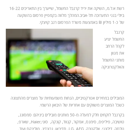
רשת א.ל.מ, השיקה את יריד קרנבל החשמל, שייערך בין התאריכים 16-22
ביולי בגני התערוכה תל-אביב.המהלך מלווה בקמפיין פרסום בהשקעה
של כ-1 מיליון ₪ באמצעות משרד הפרסום רגב קויצקי.
קרנבל
החשמל יציע
לקהל הרחב
את מגוון
מותגי החשמל
והאלקטרוניקה
המובילים במחירים אטרקטיביים, הנחות משמעותיות על מוצרים מהתצוגה
כשכל המוצרים משווקים עם אחריות של היבואן הרשמי.
בקרנבל לוקחים חלק למעלה מ-50 מותגים מובילים ביניהם: סמסונג,
טושיבה, פיליפס, סימנס, אמקור, קנווד, קונקה, סוני,Haier, שארפ,
טלסה, דילונגי, אלקטרה, LG, AEG, תדיראן, גרונדיג, מולינקס ועוד.