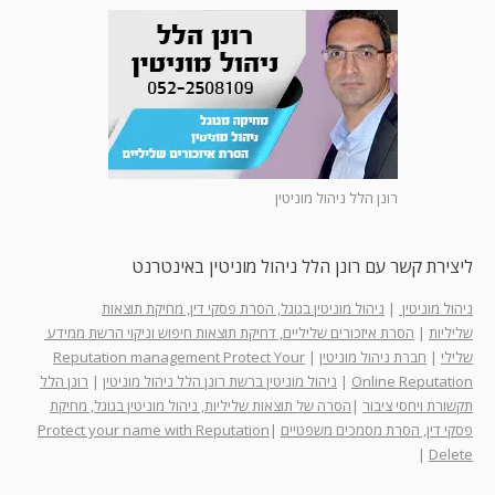
רונן הלל ניהול מוניטין
ליצירת קשר עם רונן הלל ניהול מוניטין באינטרנט
ניהול מוניטין
|
ניהול מוניטין בגוגל, הסרת פסקי דין, מחיקת תוצאות
שליליות
|
הסרת איזכורים שליליים, דחיקת תוצאות חיפוש וניקוי הרשת ממידע
שלילי
|
חברת ניהול מוניטין
|
Reputation management Protect Your
Online Reputation
|
ניהול מוניטין ברשת רונן הלל ניהול מוניטין
|
רונן הלל
תקשורת ויחסי ציבור
|
הסרה של תוצאות שליליות, ניהול מוניטין בגוגל, מחיקת
פסקי דין, הסרת מסמכים משפטיים
|
Protect your name with Reputation
|
Delete