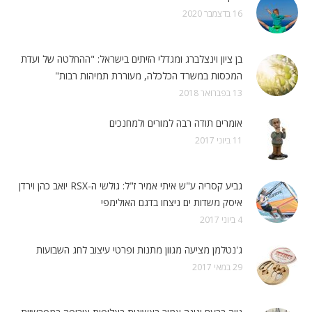
16 בדצמבר 2020
בן ציון וינצלברג ומגדלי הזיתים בישראל: "ההחלטה של ועדת
המכסות במשרד הכלכלה, מעוררת תמיהות רבות"
13 בפברואר 2018
אומרים תודה רבה למורים ולמחנכים
11 ביוני 2017
גביע קסריה ע"ש איתי אמיר ז"ל: גולשי ה-RSX יואב כהן וירדן
איסק משדות ים ניצחו בדגם האולימפי
4 ביוני 2017
ג'נטלמן מציעה מגוון מתנות ופרטי עיצוב לחג השבועות
29 במאי 2017