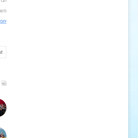
חברו
משרד
יחסי
st