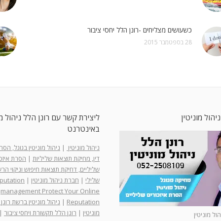
כשעושים מצליחים -רונן הלל יחסי ציבור
28 בספטמבר 2015
ניהול מוניטין
ליצירת קשר עם רונן הלל ניהול מו
באינטרנט
ניהול מוניטין
|
ניהול מוניטין בגוגל, הס
דין, מחיקת תוצאות שליליות
|
הסרת איזכו
שליליים, דחיקת תוצאות חיפוש וניקוי ה
שלילי
|
חברת ניהול מוניטין
|
putation
management Protect Your Online
Reputation
|
ניהול מוניטין ברשת רונן 
מוניטין
|
רונן הלל תקשורת ויחסי ציבור
|
הול מוניטין