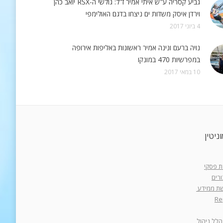
גביע קסריה ע"ש איתי אמיר ז"ל: גולשי ה-RSX יואב כהן
וירדן איסק משדות ים ניצחו בדגם האולימפי
4 ביוני 2017
נויה ברעם ונינה אמיר ראשונות באליפות אירופה
במפרשיות 470 במונקו
10 במאי 2017
ניטין
רת פסקי
רים
רשת ממידע
Re
הלל ניהול