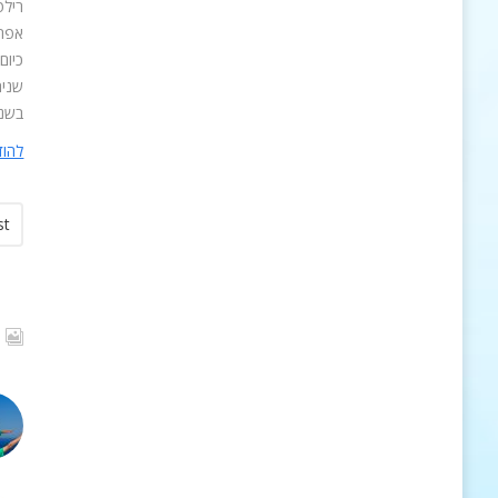
אפריקה.
בשנת 2006. לרשת 30 ס
להוד
st