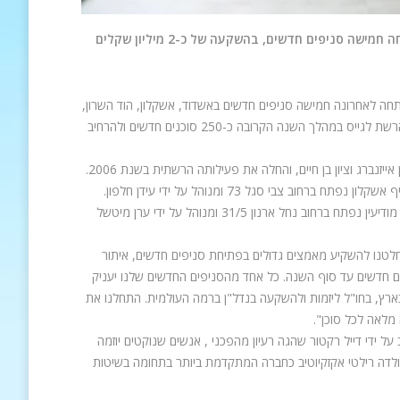
סניפים חדשים, בהשקעה של כ-2 מיליון שקלים
חה לאחרונה חמישה סניפים חדשים באשדוד, אשקלון, הוד השרון,
מכבים-רעות-בוכמן ורחובות, בהשקעה של כ-2 מיליון ₪, ומונה כיום 32 סניפים. בכוונת הרשת לגייס במהלך השנה הקרובה כ-250 סוכנים חדשים ולהרחיב
סניף אשדוד החדש נפתח ברחוב העצמאות 93/314 ומנוהל על ידי הזכיין בועז סודרי. סניף אשקלון נפתח ברחוב צבי סגל 73 ומנוהל על ידי עידן חלפון.
הסניף בהוד השרון נפתח ברחוב סוקולוב 10 ומנוהל על ידי רוני סיני. סניף מכבים-רעות- מודיעין נפתח ברחוב נחל ארנון 31/5 ומנוהל על ידי ערן מיטשל
חלטנו להשקיע מאמצים גדולים בפתיחת סניפים חדשים, איתור
ותיים חדשים. זאת מתוך מטרה לצרף לרשת כ-250 סוכנים וזכיינים חדשים עד סוף השנה. כל אחד מהסניפים החדשים שלנו יעניק
ם בארץ, בחו"ל ליזמות ולהשקעה בנדל"ן ברמה העולמית. התחלנו את
מלאה לכל סוכן".
הנה רשת לשיווק ותיווך נדל"ן בינלאומית שהוקמה בשנת 1965 בארה"ב על ידי דייל רקטור שהגה רעיון מהפכני , אנשים שנוקטים יוזמה
ולדה רילטי אקזקיוטיב כחברה המתקדמת ביותר בתחומה בשיטות