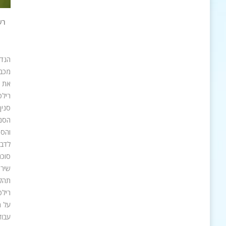
רש
הנדל
את פע
רילטי אקזקיו
והסנ
לדבר
שירו
תהלי
על מ
עבוד