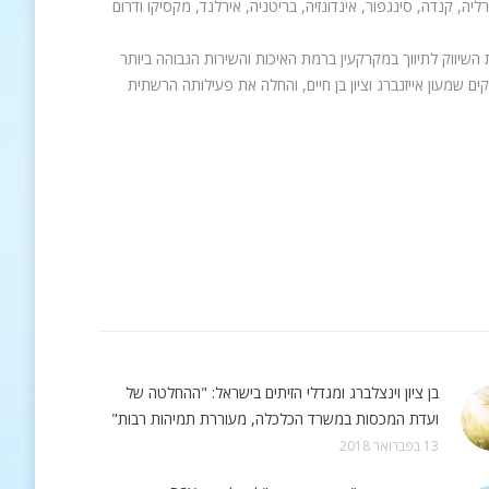
את סניפיה באוסטרליה, קנדה, סינגפור, אינדונזיה, בריטניה, אירלנד, מקסיקו ודרום
מביאים את בשורת השיווק לתיווך במקרקעין ברמת האיכות והשירות הגבוהה ביותר
 הוקמה כמותג בישראל בשנת 2004 על ידי אנשי העסקים שמעון אייזנברג וציון בן חיים, והחלה את פעילותה הרשתית
בן ציון וינצלברג ומגדלי הזיתים בישראל: "ההחלטה של
ועדת המכסות במשרד הכלכלה, מעוררת תמיהות רבות"
13 בפברואר 2018