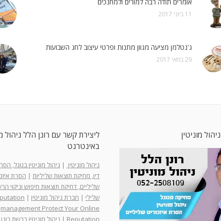
אומרים תודה רבה למורים ולמחנכים
11 ביוני 2017
ג'נטלמן מציעה מגוון מתנות ופרטי עיצוב לחג השבועות
29 במאי 2017
ניהול מוניטין
ליצירת קשר עם רונן הלל ניהול מו
באינטרנט
ניהול מוניטין
|
ניהול מוניטין בגוגל, הס
דין, מחיקת תוצאות שליליות
|
הסרת איזכו
שליליים, דחיקת תוצאות חיפוש וניקוי ה
שלילי
|
חברת ניהול מוניטין
|
putation
management Protect Your Online
Reputation
|
ניהול מוניטין ברשת רונן 