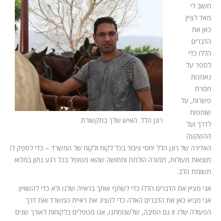
חשוב לי
מאד לציין
כאן את
הדברים
הללו כדי
לספר על
נאמנות
חסרת
פשרות, על
שותפות
רונן הלל. האיש שלך בתקשורת.
לדרך ועל
ההשקעה
האדירה של רונן הלל יחסי ציבור בכל לקוח ולקוח של המשרד – כדי לספק לו
תוצאות מעולות, תמורה הולמת ותחושה שהוא מטופל בכל רגע נתון במלוא
תשומת הלב.
אני מציין את הדברים הללו כדי לשתף אותך בראייה שלנו ולא כדי להשוויץ.
אני מביא כאן את הדברים האלה כדי להציג את ראיית המשרד ואת דרך
הפעולה שלו. זו גם הסיבה, שלשמחתנו, אנו מטפלים בלקוחות לאורך שנים