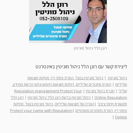
רונן הלל ניהול מוניטין
ליצירת קשר עם רונן הלל ניהול מוניטין באינטרנט
ניהול מוניטין
|
ניהול מוניטין בגוגל, הסרת פסקי דין, מחיקת תוצאות
שליליות
|
הסרת איזכורים שליליים, דחיקת תוצאות חיפוש וניקוי הרשת ממידע
שלילי
|
חברת ניהול מוניטין
|
Reputation management Protect Your
Online Reputation
|
ניהול מוניטין ברשת רונן הלל ניהול מוניטין
|
רונן הלל
תקשורת ויחסי ציבור
|
הסרה של תוצאות שליליות, ניהול מוניטין בגוגל, מחיקת
פסקי דין, הסרת מסמכים משפטיים
|
Protect your name with Reputation
|
Delete