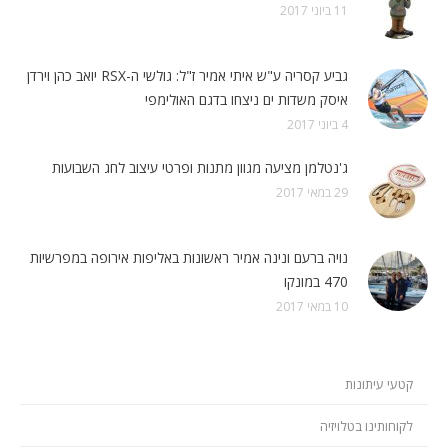
11 ביוני 2017
גביע קסריה ע"ש איתי אמיר ז"ל: גולשי ה-RSX יואב כהן וירדן
איסק משדות ים ניצחו בדגם האולימפי
4 ביוני 2017
ג'נטלמן מציעה מגוון מתנות ופרטי עיצוב לחג השבועות
29 במאי 2017
נויה ברעם ונינה אמיר ראשונות באליפות אירופה במפרשיות
470 במונקו
10 במאי 2017
קטעי עיתונות
לקוחותינו בטלויזיה