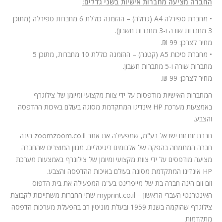
החברה מציעה מחברות אישיות בשני גדלים:
• מחברת ספירלה A4 (גדולה) – ההזמנה כוללת 6 מחברות ספירלה (מתוכן
3 מחברות שורה ו-3 מחברות חשבון).
מחיר לצרכן: 99 ₪.
• מחברת סיכות A5 (קטנה) – ההזמנה כוללת 10 מחברות, מתוכן 5
מחברות שורה ו-5 מחברות חשבון.
מחיר לצרכן: 99 ₪.
המחברות האישיות מודפסות על ידי צוות מקצועי ומיומן של צילוגרף
באמצעות מערכת HP אינדיגו המתקדמת מסוגה בעולם באיכות ההדפסה
והצבע.
חברת זום זום ישראל בע"מ, שמפעילה את אתר zoomzoom.co.il הינה
חברה המתמחה בהפקה של אלבומים דיגיטליים. מגוון המוצרים שהחברה
מציעה מודפסים על ידי צוות מקצועי ומיומן של צילוגרף באמצעות מערכת
HP אינדיגו המתקדמת מסוגה בעולם באיכות ההדפסה והצבע.
זום זום הינה חברה בת של מייפרינט בע"מ המפעילה את בית הדפוס
האינטרנטי העברי הראשון – myprint.co.il שתי החברות משתייכות לקבוצת
צילוגרף שהוקמה בשנת 1959 ובעלת מוניטין רב בהפעלת מערכות הדפסה
מתקדמות