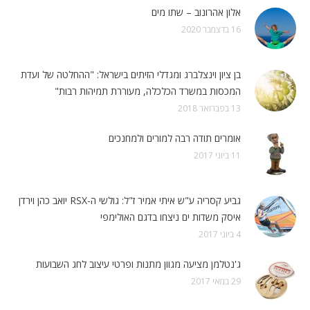
אלון אהרונוב – שתו מים
16 בדצמבר 2020
בן ציון וינצלברג ומגדלי הזיתים בישראל: "ההחלטה של ועדת
המכסות במשרד הכלכלה, מעוררת תמיהות רבות"
13 בפברואר 2018
אומרים תודה רבה למורים ולמחנכים
11 ביוני 2017
גביע קסריה ע"ש איתי אמיר ז"ל: גולשי ה-RSX יואב כהן וירדן
איסק משדות ים ניצחו בדגם האולימפי
4 ביוני 2017
ג'נטלמן מציעה מגוון מתנות ופרטי עיצוב לחג השבועות
29 במאי 2017