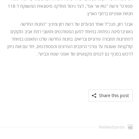
ספורט" ורשת "טויז אר אס", לצד ניהול מחלקה סיטונאית המשווקת ל-118
חנויות אופניים ברחבי הארץ.
אבנר רוזן, מנכ"ל ואחד מבעלים של רשת רוזן ומינץ: "החנות החדשה
באוניברסיטה נפתחה במיוחד למען הסטודנטים ותושבי רמת אביב הזקוקים
לפתרונות תחבורה עירוניים ובריאים. בחנות החדשה שלנו התאמנו במיוחד
קולקציות שעונות על צורכי הרוכבים העירונים והסטודנטים, יחד עם זאת ניתן
לרכוש בסניף גם דגמים מקצועיים של אופני שטח וכביש".
Share this post
Related posts