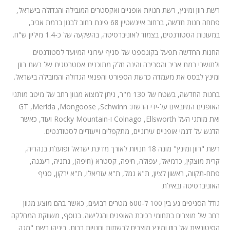
המלצות
רשת רוזן ומינץ, רשת חנויות אופניים ואקסטרים המובילה והגדולה בישראל,
פתחה חנות חדשה, ברחוב איינשטיין 68 פינת רחוב לבנון ברמת אביב,
ניהול מוניטין
במעונות הסטודנטים, בצמוד לאוניברסיטה, בהשקעה של כ-1.4 מיליון ש"ח.
צור קשר
החנות החדשה תפעל בקונספט של סניף עירוני המיועד לסטודנטים
ולתושבי רמת אביב והסביבה והינה חלק מתוכנית אסטרטגית של רשת רוזן
ומינץ לבסס את מעמדה כרשת הספורט והפנאי הגדולה והמובילה בישראל.
בחנות החדשה, בשטח של 130 מ"ר, ניתן למצוא מגוון רחב של מיטב מותגי
האופנים המיובאים על-ידי הרשת: GT ,Merida ,Mongoose ,Schwinn
ואת מותגי העל Colnago ,Ellsworth ו-Rocky Mountain ועוד, כאשר
הדגש על דגמי אופניים עירוניים, מתקפלים וייעודיים לסטודנטים.
רשת "רוזן ומינץ" מונה 18 חנויות לאורך מדינת ישראל ופועלת בנהריה,
קרית מוצקין, כרמיאל, עפולה, חיפה, קסטרא (חיפה), נתניה, רעננה,
פתח-תקווה, ראשון לציון, ת"א נמל, ת"א עזריאלי, ת"א ירקון, סניף
האוניברסיטה ובאילת
גודל הסניפים נע בין 100 ל-600 מטרים רבועים, כאשר בהם מוצע מגוון
רחב של מוצרים בתחומי רכיבת האופנים והגלישה. בנוסף, משווקת המחלקה
הסיטונאית של רוזן ומינץ מוצרים לרשתות וחנויות רבות, ביניהן רשת "מגה