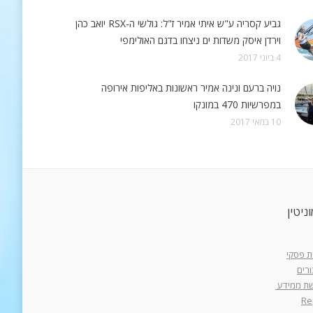
גביע קסריה ע"ש איתי אמיר ז"ל: גולשי ה-RSX יואב כהן
וירדן איסק משדות ים ניצחו בדגם האולימפי
4 ביוני 2017
נויה ברעם ונינה אמיר ראשונות באליפות אירופה
במפרשיות 470 במונקו
10 במאי 2017
ניטין
רת פסקי
רים
רשת ממידע
Re