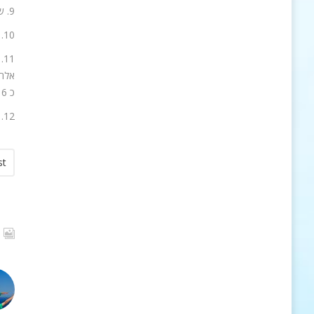
9. שעון מעורר עם מצלמת אבטחה סודית – שעון עם מצלמת וידאו וזכרון פנימי גדול. 399 ש"ח ברשת ג'נטלמן
10. שעונים מעוצבים של המותג גס, עם רצועות עור נחש – 1255 – 1233 ש"ח ברשת ג'נטלמן.
כ 6 שעות מחוץ לבית. מעוצבת כמזוודת טרולי עם ידית נשיאה מתקפלת וגלגלים. מחיר: 990 ₪ ברשת ג'נטלמן
12. מצתים של Zippo בעשרות עיצובים מדליקים ויפים! מחיר 120 ₪ – 329 ₪ ברשת ג'נטלמן
st