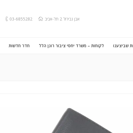
אבן גבירול 2 תל-אביב
03-6855282
ת שביצענו
לקוחות – משרד יחסי ציבור רונן הלל
חדר חדשות