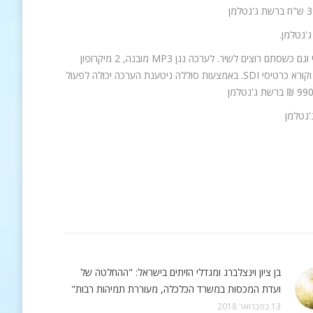
11. מכשיר קריוקי נייד –בבית עם החברים או המשפחה, במסיבה, בפיקניק, לערבי קריוקי וגם כשסתם רוצים לשיר. לערכה נגן MP3 מובנה, 2 מיקרופון
אלחוטי, 2 כניסות נוספות למיקרופון נוסף או גיטרה חשמלית, כניסת Line וחיבור USB וקורא כרטיסי SDI. באמצעות סוללה ניטענת הערכה יכולה לפעול
בן ציון וינצלברג ומגדלי הזיתים בישראל: "ההחלטה של
ועדת המכסות במשרד הכלכלה, מעוררת תמיהות רבות"
13 בפברואר 2018