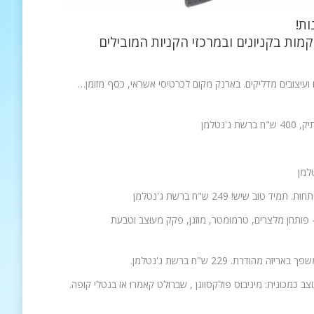
ת!
חנויות הממוקמות בקניונים ובמרכזי הקניות המובילים
איכותי לשולחן או לנסיעות, מתחבר לסמארטפון , מחשב נייד או נגן MP3, מעוצב כמכונית: מיניבוס פולקסווגן , שברולט קאמרו או בנטלי קופה.