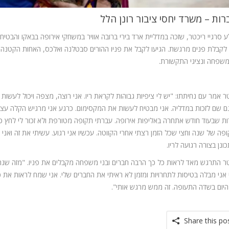
רות –
משרד יחסי ציבור רונן הלל
 סרגיי ריכטר, שזכה במדליית ארד בירי ברובה אוויר במשחקי אירופה בבאקו והבטי
 לקבלת פנים מרגשת. הגיעו לקבל את פניו ההורים סבטלנה ואלכס, האחות הקטנה של
משפחה ונציגי התקשורת.
ר אמר עם נחיתתו: "יש לי ציפיות גבוהות לקראת ריו. אני רוצה, מצפה ויכול לעשות 
גם שם לזכות במדליה. אני מבטיח לעשות את המקסימום. כרגע אני מרגיש הקלה עצו
ת שבעוד חודש אתחרה באליפות אירופה. עברתי תקופה מטורפת ולא זכור לי לחץ כ
פה של שנה וחצי שכל הזמן רצתי אחרי הקווטה. עכשיו אני רגוע. עשיתי את זה ואני י
ונן בצורה רגועה לריו.
ר התרגש מאד לראות כל כך הרבה חברים ובני משפחה מקבלים את פניו. "מזה שנה
 אני מבלה בטיסות לתחרויות ומזמן לא ראיתי את החברים שלי. אני שמח לראות את כ
היום בשדה התעופה. זה ממש מרגש אותי".
Share this po