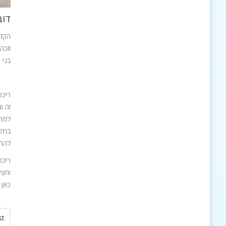
דוב
הקלע
וזכה
בני 
ריכט
זה ו
למרו
בתקו
להתכ
ריכט
וחצי
כאן 
st