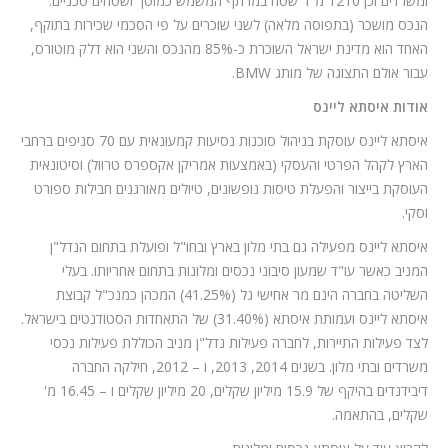
ומשרדים וכן 1210 מ"ר שטח במרתף המשמש כמוסך ושטחים טכניים.
הנכס מושכר (בתפוסה מלאה) לשני שוכרים על פי הסכמי שכירות בתוקף,
האחד הוא מדינת ישראל השוכרת כ-85% מהנכס והשני הוא דלק מוטורס,
עבור אולם התצוגה של מותג BMW.
אודות איסתא ליינס
איסתא ליינס עוסקת בניהול סוכנות נסיעות קמעונאית עם 70 סניפים ברחבי
הארץ לקהל הפרטי והעסקי (באמצעות אמריקן אקספרס טרוול) וסיטונאית
העוסקת בייצור והפעלת טיסות נופשונים, טיולים מאורגנים חבילות ספורט
וסקי.
איסתא ליינס מפעילה גם בתי מלון בארץ ובחו"ל ופועלת בתחום הנדל"ן
המניב כאשר עו"ד שמעון סיבוני נכסים ומלונות בתחום אחריותו. בעלי
השליטה בחברה הינם מר אחישי גל (41.25%) המכהן כמנכ"ל קבוצת
איסתא ליינס ועמותת איסתא (31.40%) של התאחדות הסטודנטים בישראל.
לצד פעילות התיירות, לחברה פעילות נדל"ן מניב הכוללת פעילות נכסי
משרדים ובתי מלון. בשנים 2014, 2013, ו – 2012, חילקה החברה
דיבידנדים בהיקף של 15.9 מיליון שקלים, 20 מיליון שקלים ו – 16.45 מ'
שקלים, בהתאמה.