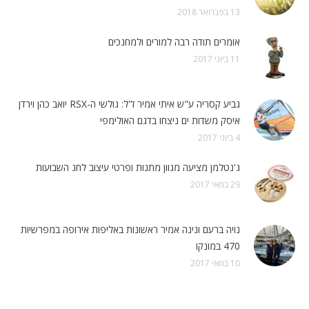
13 בפברואר 2018
אומרים תודה רבה למורים ולמחנכים
11 ביוני 2017
גביע קסריה ע"ש איתי אמיר ז"ל: גולשי ה-RSX יואב כהן וירדן
איסק משדות ים ניצחו בדגם האולימפי
4 ביוני 2017
ג'נטלמן מציעה מגוון מתנות ופרטי עיצוב לחג השבועות
29 במאי 2017
נויה ברעם ונינה אמיר ראשונות באליפות אירופה במפרשיות
470 במונקו
10 במאי 2017