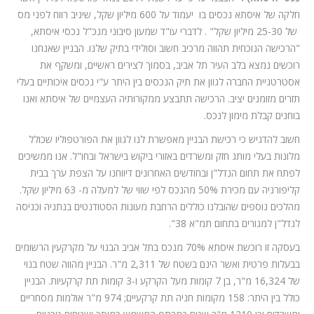
חלקה של איסתא נכסים בו יעמוד על 600 מיליון שקל, שיניב רווח לפני מס
של 25-30 מיליון שקל" . לדברי עו"ד שמעון סיבוני מנכ"ל נכסי איסתא,
"הרכישה הנוכחית תהווה מרכיב חשוב וסולידי בתיק שלנו. הבניין שאנחנו
רוכשים נמצא בלב העיר תל אביב, בסמוך לצירים ראשיים, ומשקף את
אסטרטגיית החברה לגוון את תיק הנכסים בין היתר ע"י נכסים איכותיים בעלי
תזרים מזומנים יציב. הרכישה תתבצע ממקורותיה העצמיים של איסתא ואנו
בוחנים קבלת מימון לנכס.
חשוב להדגיש כי רכישת הבניין מאפשרת לנו לגוון את הפורטפוליו שכולל
מלונות בעלי מותג חזק ומשרדים באזורי ביקוש בישראל ובחו"ל. אנו ממשיכים
לפתח את תחום הנדל"ן ובחודשים האחרונים דיווחנו על הצפת ערך בבית
קליפורניה עם מכירת 50% מהנכס לפי שווי של למעלה מ- 63 מיליון שקל.
מהלכים נוספים שהובלנו כוללים הרחבת מעונות הסטודנטים בנתניה וכניסה
לנדל"ן למגורים בתחום תמ"א 38".
בעסקה זו רוכשת איסתא 70% מנכס בתל אביב הבנוי על מקרקעין הרשומים
בבעלות פרטית ואשר הינם בשטח של 2,311 מ"ר. הבניין מהווה שטח בנוי
של 16,324 מ"ר, בן 7 קומות מעל הקרקע ו-3 קומות תת קרקעיות. הבניין
כולל בין היתר: 158 מקומות חניה תת קרקעיים; 974 מ"ר אולמות מסחריים