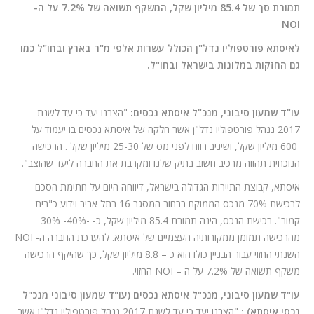
תמורת סך של 85.4 מיליון שקל, המשקף תשואה של 7.2% על ה-
NOI
לאיסתא פורטפוליו נדל"ן הכולל עשרות אלפי מ"ר בארץ ובחו"ל כמו
גם החזקות במלונות בישראל ובחו"ל.
עו"ד שמעון סיבוני, מנכ"ל איסתא נכסים:
"הצבנו יעד כי עד לשנת
2017 ננהל פורטפוליו נדל"ן אשר חלקה של איסתא נכסים בו יעמוד על
600 מיליון שקל, ושיניב רווח לפני מס של 25-30 מיליון שקל . הרכישה
הנוכחית תהווה מרכיב חשוב בתיק שלנו ומקרבת את החברה ליעד שהוצב".
איסתא, קבוצת התיירות הגדולה בישראל, דיווחה היום על חתימת הסכם
לרכישת 70% מנכס הממוקם ברחוב המסגר 16 בתל אביב וידוע כ"בית
קמור". רכישת הנכס, הינה תמורת 85.4 מיליון שקל, כ- -40%- 30%
מהרכישה תמומן ממקורותיה העצמיים של איסתא. להערכת החברה ה- NOI
השנתי החזוי עבור הבניין כולו הוא כ – 8.8 מיליון שקל, כך שהיקף הרכישה
משקף תשואה של 7.2% על ה – NOI החזוי.
עו"ד שמעון סיבוני, מנכ"ל איסתא נכסים (עו"ד שמעון סיבוני מנכ"ל
נכסי איסתא) :
"הצבנו יעד כי עד לשנת 2017 ננהל פורטפוליו נדל"ן אשר