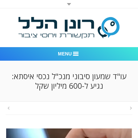
MENU
רונן הלל יחסי ציבור
עו"ד שמעון סיבוני מנכ"ל נכסי איסתא:
נגיע ל-600 מיליון שקל
אודות החברה
דוגמאות לעבודות שביצענו
לקוחות – משרד יחסי ציבור רונן הלל
חדר חדשות