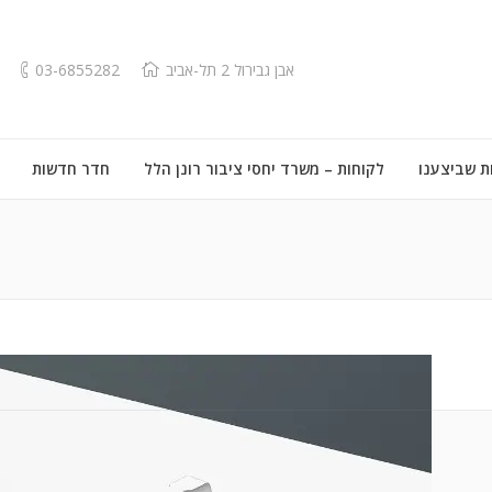
אבן גבירול 2 תל-אביב
03-6855282
ת שביצענו
לקוחות – משרד יחסי ציבור רונן הלל
חדר חדשות