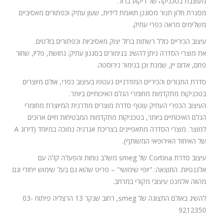
מעוצבת בטכניקה של ריקוע ברזל.
מסגרת חלון תנור מסוגנן תואמת לידית, שעון עתיק וכפתורים מאסיביים
משלימים מראה כפרי עתיק.
עיצוב הכיריים כולל רשתות ברזל יצוק מאסיביות וכפתורים בולטים.
את מוצרי הסדרה ניתן להשיג בגימורים בסגנון עתיק: נחושת, פליז, שחור
פחם, אדום יין, שמנת וכן בגימור נירוסטה.
סדרת התנורים והכיריים המודרניים נעטפו בעיצוב כפרי, אולם מיוצרים
בטכניקות מתקדמות מחומרי הגלם האיכותיים ביותר.
העיצוב הכפרי העתיק עוטף סדרת מוצרים מודרנית המיוצרת מחומרי
הגלם האיכותיים ביותר, בטכניקות מתקדמות המבטיחות חיים ארוכים
למוצר. מוצרי הסדרה מתאפיינים בצריכת אנרגיה נמוכה במיוחד (דירוג A
של האיחוד האירופאי המשותף).
עיצוב סדרת Cortina של smeg משלב נוחות והפעלה קלה עם
אלגנטיות. התוצאה: "יופי שימושי" – פריט שהוא גם בעל שימוש ייחודי וגם
מהווה אלמנט עיצובי מקורי במרחב.
להשיג באולם התצוגה של smeg, רחוב שנקר 13 הרצליה פיתוח 03-
9212350