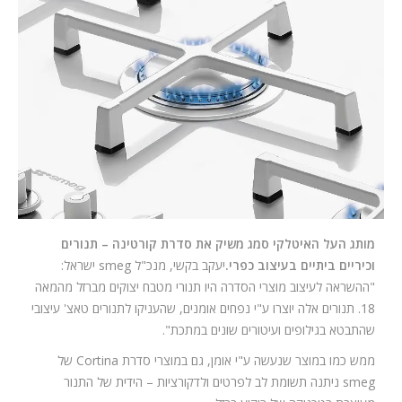
המלצות
ניהול מוניטין
צור קשר
מותג העל האיטלקי סמג משיק את סדרת קורטינה – תנורים
וכיריים ביתיים בעיצוב כפרי.
יעקב בקשי, מנכ"ל smeg ישראל:
"ההשראה לעיצוב מוצרי הסדרה היו תנורי מטבח יצוקים מברזל מהמאה
18. תנורים אלה יוצרו ע"י נפחים אומנים, שהעניקו לתנורים טאצ' עיצובי
שהתבטא בגילופים ועיטורים שונים במתכת".
ממש כמו במוצר שנעשה ע"י אומן, גם במוצרי סדרת Cortina של
smeg ניתנה תשומת לב לפרטים ולדקורציות – הידית של התנור