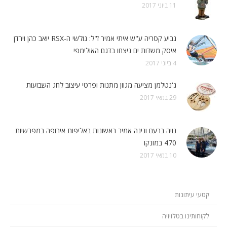
11 ביוני 2017
גביע קסריה ע"ש איתי אמיר ז"ל: גולשי ה-RSX יואב כהן וירדן
איסק משדות ים ניצחו בדגם האולימפי
4 ביוני 2017
ג'נטלמן מציעה מגוון מתנות ופרטי עיצוב לחג השבועות
29 במאי 2017
נויה ברעם ונינה אמיר ראשונות באליפות אירופה במפרשיות
470 במונקו
10 במאי 2017
קטעי עיתונות
לקוחותינו בטלויזיה