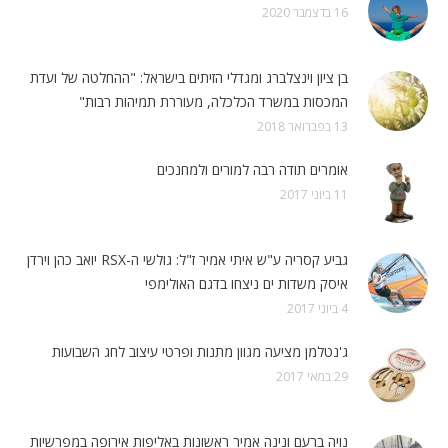
16 בדצמבר 2020
בן ציון וינצלברג ומגדלי הזיתים בישראל: "ההחלטה של ועדת
המכסות במשרד הכלכלה, מעוררת תמיהות רבות"
13 בפברואר 2018
אומרים תודה רבה למורים ולמחנכים
11 ביוני 2017
גביע קסריה ע"ש איתי אמיר ז"ל: גולשי ה-RSX יואב כהן וירדן
איסק משדות ים ניצחו בדגם האולימפי
4 ביוני 2017
ג'נטלמן מציעה מגוון מתנות ופרטי עיצוב לחג השבועות
29 במאי 2017
נויה ברעם ונינה אמיר ראשונות באליפות אירופה במפרשיות