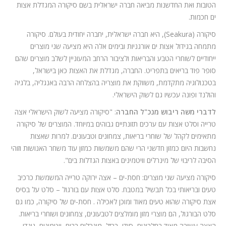
הטובות ואת החדשנות מביאה חברה ישראלית בשם סיקורה המגדלת אצות
ים חכמות.
סיקורה (Seakura), היא חברה ישראלית, יחברה יחודית בעולם. סיקורה
מתמחה בגידול אצות ים אורגניות ובימים אלה היא מציעה שני מוצרים
ייחודיים לשוחרי הטבע והבריאות ולציבור הרחב המעוניין לשלב מוצרים שהם
סופר פוד בריאים בתפריט. החברה, מגדלת את האצות כאן בישראל,
בטכנולוגיה מתקדמת, משווקת את מוצריה בהצלחה הרבה באנגליה, בלגיה
והולנד ופונה עכשיו גם לשוק הישראלי.
לדברי משה ריבוש מנכ"ל החברה
: "סיקורה מציעה לשוק הישראלי אצה
טרייה וסלט אצות עם ערכים תזונתיים גבוהים במיוחד. המוצרים של סיקורה
מתאימים לקהל של שוחרי בריאות, צמחונים וטבעונים. למרות שאצות
נחשבות היום כמזון חדשני הרי שהם משמשות כמזון עוד משחר האנושות וזוהי
הסיבה לריבוי של מינרלים וויטמינים באצות הגדלות בים".
סיקורה מציעה שני מוצרים: חסת-ים – אצה ירוקה טרייה המשמשת כרכיב
טעים ובריאותי בכל תבשיל במטבח. סלט אצות עם בורגול – סלט על בסיס
אצת סיקורה שהוא טעים מאוד ומוכן לאכילה . חסת-ים של סיקורה, כמו גם
סלט הבורגול, הם מוצרי מזון מומלצים לטבעונים, צמחונים ושוחרי בריאות.
האצה עשירה מאוד בחלבונים, סידן, ברזל, מינרלים רבים, ויטמינים, נוגדי