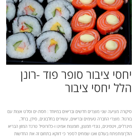
המלצות
ניהול מוניטין
צור קשר
יחסי ציבור סופר פוד -רונן
הלל יחסי ציבור
סיקורה מציעה שני מוצרים חדשים ובריאים במיוחד : חסת-ים וסלט אצות עם
בורגול. מוצרי החברה טעימים ובריאים, עשירים בחלבונים, סידן, ברזל,
מינרלים, ויטמינים, נוגדי חמצון, חומצות אמינו ו-כלורופיל טרנד המזון הבריא
הולךומתפתח בעולם ואנו שמחים לספר כי דווקא בתחום זה את החדשות