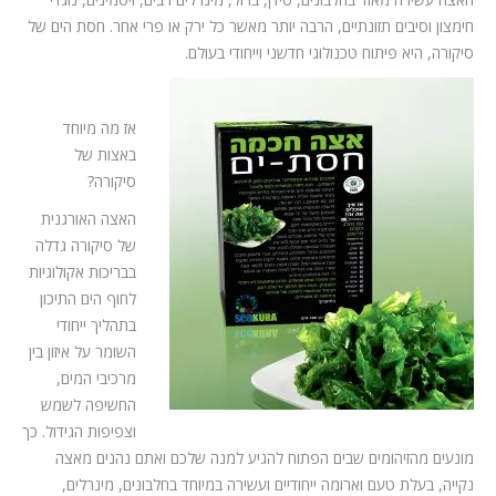
חימצון וסיבים תזונתיים, הרבה יותר מאשר כל ירק או פרי אחר. חסת הים של
סיקורה, היא פיתוח טכנולוגי חדשני וייחודי בעולם.
אז מה מיוחד
באצות של
סיקורה?
האצה האורגנית
של סיקורה גדלה
בבריכות אקולוגיות
לחוף הים התיכון
בתהליך ייחודי
השומר על איזון בין
מרכיבי המים,
החשיפה לשמש
וצפיפות הגידול. כך
מונעים מהזיהומים שבים הפתוח להגיע למנה שלכם ואתם נהנים מאצה
נקייה, בעלת טעם וארומה ייחודיים ועשירה במיוחד בחלבונים, מינרלים,