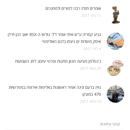
אומרים תודה רבה למורים ולמחנכים
11 ביוני 2017
גביע קסריה ע"ש איתי אמיר ז"ל: גולשי ה-RSX יואב כהן וירדן
איסק משדות ים ניצחו בדגם האולימפי
4 ביוני 2017
ג'נטלמן מציעה מגוון מתנות ופרטי עיצוב לחג השבועות
29 במאי 2017
נויה ברעם ונינה אמיר ראשונות באליפות אירופה במפרשיות
470 במונקו
10 במאי 2017
קטעי עיתונות