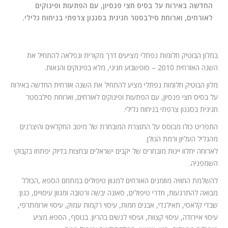
המלצות
החדשה באירוח על בסיס חצי פנסיון, עם הפתעות ופינוקים
לאורחים, וארוחת סילבסטר חגיגית בסגנון צרפתי בניחוח גלילי.
ניהול מוניטין
צור קשר
במלון הבוטיק חלומות נפתלי מציעים דרך מקורית ונפלאה להתחיל את
השנה האזרחית 2010 – סופשבוע חגיגי, מלא בפינוקים והנאות.
מלון הבוטיק חלומות נפתלי מציע להתחיל את השנה אזרחית החדשה באירוח
על בסיס חצי פנסיון, עם הפתעות ופינוקים לאורחים, וארוחת סילבסטר
חגיגית בסגנון צרפתי בניחוח גלילי.
התפריט כולו מבוסס על התוצרת המובחרת של מיטב החקלאים והיצרנים
מהגליל העליון ורמת הגולן.
לארוחה יתלוו יינות מובחרים של יקבים ישראלים ובחצות בדיוק יפתחו בקבוקי
השמפניה.
להשלמת החוויה מוזמנים האורחים למגוון טיפולים במתחם הספא ,הכולל
מבואה להתרגעות, חדרי טיפולים, סאונה יבשה ורטובה ומגוון עיסויים, כגון:
שבדי קלאסי, תאילנדי, אבנים חמות, עיסוי רקמות עמוק, עיסוי ארומתרפי,
עיסוי איירודה, עיסוי קצוות, ועיסוי לנשים בהריון. בנוסף, הספא מציע