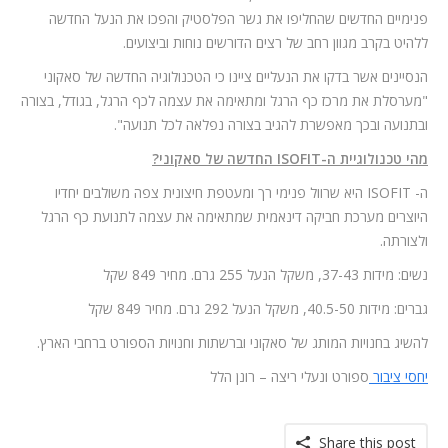
פנימיים החדשים שהחליפו את גשר הפלסטיק והפכו את הנעל החדשה
ללהיט בקרב מגוון רחב של רצים הדורשים נוחות וביצועים.
הנסיינים אשר בדקו את הנעליים ציינו כי הטכנולוגיה החדשה של סאקוני
"מערסלת את מרכז כף הרגל ומתאימה את עצמה לכף הרגל, בגודל, בצורה
ובתנועה ובכך מאפשרת להגיב בצורה נפלאה לכל תנועה".
מהי טכנולוגיית ה-
ISOFIT
החדשה של סאקוני?
ה- ISOFIT היא שרוול פנימי רך ומעטפת חיצונית צפה משולבים יחדיו
היוצרים מערכת חביקה דינאמית שמתאימה את עצמה לתנועת כף הרגל
ולצורתה.
נשים: מידות 37-43, משקל הנעל 255 גרם. מחיר 849 שקל
גברים: מידות 40.5-50, משקל הנעל 292 גרם. מחיר 849 שקל
להשיג בחנויות המותג של סאקוני וברשתות וחנויות הספורט ברחבי הארץ.
יחסי ציבור
ספורט ונעלי ריצה – רונן הלל
Share this post