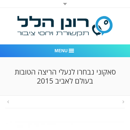
MENU
רונן הלל יחסי ציבור
סאקוני נבחרו לנעלי הריצה הטובות
בעולם לאביב 2015
אודות החברה
דוגמאות לעבודות שביצענו
לקוחות – משרד יחסי ציבור רונן הלל
חדר חדשות