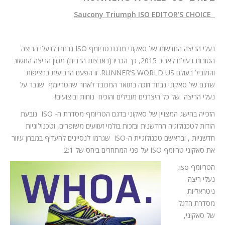
Saucony Triumph ISO EDITOR’S CHOICE
נעלי הריצה החדשות של סאקוני מדגם טריומף ISO נבחרו לנעלי הריצה
הטובות בעולם לאביב 2015, כך הכריז (בארצות הברית) מגזין הריצה החשוב
והמוביל בעולם RUNNER’S WORLD US. זו הפעם הרביעית ברציפות
שדגם של סאקוני נבחר וזוכה בתואר המכובד לאחר שהטריומף שגבר על
נעלי הריצה של כל היצרנים מובילים והוכיח נוחות וביצועים!
הזכייה בהישג המצויין של סאקוני בדגם הטריומף מסדרת ה- ISO נובעת
הודות לטכנולוגיה החדשנית ובזכות בולמי זעזועים משופרים, וטכנולוגיות
חדשניות , ובראשם טכנולוגיית ה-ISO שגרמו לנסיינים להעדיף במבחן עיוור
את סאקוני טריומף ISO על פני המתחרים ביחס של 2:1.
הטריומף iso,
נעלי ריצה
ניטראליות
מסדרת הדגל
של סאקוני,