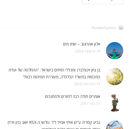
Related posts
אלון אהרונוב – שתו מים
16 בדצמבר 2020
בן ציון וינצלברג ומגדלי הזיתים בישראל: "ההחלטה של ועדת
המכסות במשרד הכלכלה, מעוררת תמיהות רבות"
13 בפברואר 2018
אומרים תודה רבה למורים ולמחנכים
11 ביוני 2017
גביע קסריה ע"ש איתי אמיר ז"ל: גולשי ה-RSX יואב כהן וירדן