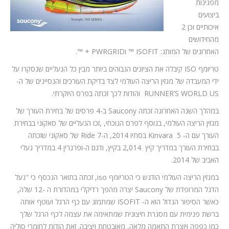
מפגינות
ביצועים
איכותיים וכן 2
מהחידושים
האחרונים של המותג: ISOFIT ™ וPWRGRID + ™.
טריומף ISO קיבלה את הציונים הגבוהים ביותר מבין כל הנעליים שנסקרו על
ידי המעבדה של מגזין הריצה העולמי לצד בדיקת העורכים והנסיינים של ה-
RUNNER’S WORLD US והודות לכך זכתה בפרס היוקרתי.
במהלך השנה האחרונה זכתה Saucony ב-4 פרסים של בחירת העורך של
מגזין הריצה העולמי, בנוסף לפרס הנוכחי, ,זכו הנעליים של סאקוני בבחירת
העורך עם ה- Kinvara 5 בסתיו 2014, ה-Ride 7 של סאקוני שזכתה
בבחירת העורך במדריך קיץ 2,014 בקיץ, ודגם ה-ופרגרין 4 במדריך נעלי
האביב של 2014.
במגזין הריצה העולמי הודגש כי הטריומף iso, זכתה בתואר הנכסף כי "נעל
הדגל המרופדת של Saucony יצרה מהפך רדיקלי במהדורת ה -12 שלה,
כאשר הסיפור הגדול הוא ה- ISOFIT שמתמזג עם כף הרגל ועוטף אותה
ברשת פנימית עם מסגרת חיצונית שמתאימה את עצמה לכף הרגל שלך
כמו כפפה ויוצרת התאמה מלאה, מאובטחת ויציבה. זאת הודות לחומרי סוליה