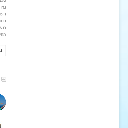
נעלי
בארי
מערכ
הסול
בנעל
מחיר 
st