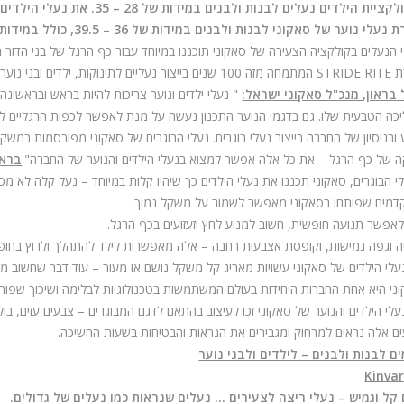
יית הילדים נעלים לבנות ולבנים במידות של 28 – 35. את נעלי הילדים ניתן להשיג במידות רוחב.
נעלי נוער של סאקוני לבנות ולבנים במידות של 36 – 39.5, כולל במידות רוחב.
 הנעלים בקולקציה הצעירה של סאקוני תוכננו במיוחד עבור כף הרגל של בני הדור 
ת
STRIDE RITE
המתמחה מזה 100 שנים בייצור נעליים לתינוקות, ילדים ובני נוער.
 בראון, מנכ"ל סאקוני ישראל:
" נעלי ילדים ונוער צריכות להיות בראש ובראשונ
כה הטבעית שלו. גם בדגמי הנוער התכנון נעשה על מנת לאפשר לכפות הרגליים לגד
 ובניסיון של החברה בייצור נעלי בוגרים. נעלי הבוגרים של סאקוני מפורסמות במש
 של כף הרגל – את כל אלה אפשר למצוא בנעלי הילדים והנוער של החברה".
בראו
י הבוגרים, סאקוני תכננו את נעלי הילדים כך שיהיו קלות במיוחד – נעל קלה לא מכ
מים שפותחו בסאקוני מאפשר לשמור על משקל נמוך.
לאפשר תנועה חופשית, חשוב למנוע לחץ וזעזועים בכף הרגל.
ה וגפה גמישות, וקופסת אצבעות רחבה – אלה מאפשרות לילד להתהלך ולרוץ בחופשי
עלי הילדים של סאקוני עשויות מאריג קל משקל נושם או מעור – עוד דבר שחשוב מאו
ני היא אחת החברות היחידות בעולם המשתמשות בטכנולוגיות לבלימה ושיכוך שפותחו
עלי הילדים והנוער של סאקוני זכו לעיצוב בהתאם לדגם המבוגרים – צבעים עזים, בול
ם אלה נראים למרחוק ומגבירים את הנראות והבטיחות בשעות החשיכה.
ם לבנות ולבנים – לילדים ולבני נוער
Kinvar
קל וגמיש – נעלי ריצה לצעירים … נעלים שנראות כמו נעלים של גדולים.