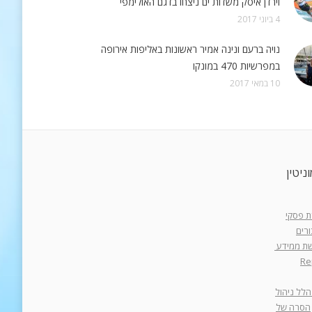
וירדן איסק משדות ים ניצחו בדגם האולימפי
4 ביוני 2017
נויה ברעם ונינה אמיר ראשונות באליפות אירופה
במפרשיות 470 במונקו
10 במאי 2017
ניטין
רת פסקי
רים
רשת ממידע
Re
הלל ניהול
הסרה של