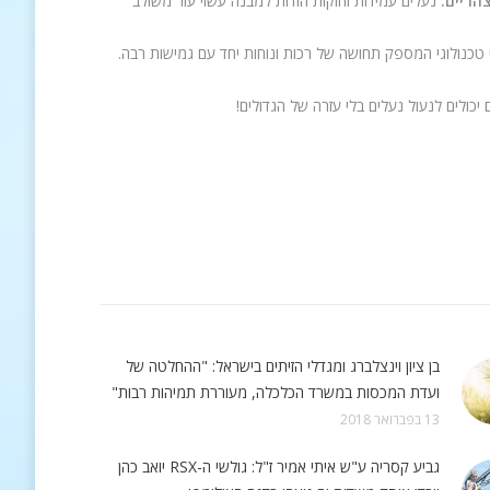
הריים.
נעלים עמידות וחזקות הודות למבנה עשוי עור משולב
 טכנולוגי המספק תחושה של רכות ונוחות יחד עם גמישות רבה.
כולים לנעול נעלים בלי עזרה של הגדולים!
בן ציון וינצלברג ומגדלי הזיתים בישראל: "ההחלטה של
ועדת המכסות במשרד הכלכלה, מעוררת תמיהות רבות"
13 בפברואר 2018
גביע קסריה ע"ש איתי אמיר ז"ל: גולשי ה-RSX יואב כהן