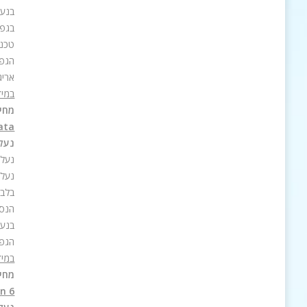
בנעל
בגפה
טכנו
הגפה
אריג
במיד
מחיר 
rata
נעלי
נעלי
נעל 
בלב 
הנספ
בנעל
הגפה
במיד
מחיר 
n 6