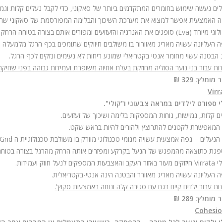
ים נעשה שימוש בחומרים המתקדמים ביותר של סאקוני, כדי לקבל נעלים קלות וגמי
 האמצעית אפשר למצוא את מערכת השיכוך והבלימה המפורסמת של סאקוני שהו
לוגי מיוחד (
Eva
) סופגים את האנרגיה והזעזועים ומפזרים אותם בצורה בטוחה הרחק
 העליונה עשויה מאריג מאוורור בו משולבים חיזוקים שתומכים בכף הרגל מלמעלה ו
 הבטנה עשוי מחומר אנטי בקטריאלי שמונע ריחות לא נעימים ונזקים לכף הרגל.
ות עבור בני נוער הסוליה מחוזקת בעלת אחיזה משופרת ועמידות גבוהה בפני שחיקה
מומלץ: 329 ₪
Vir
 ספורט לילדים במראה צבעוני ו"קולי".
ם קלות, גמישות, נוחות המספקות בלימה ושיכוך של זעזועים.
המאפשרת לקטנים להתרוצץ ולהורים להיות בראש שקט.
הנעלים – גפה אמצעית עשויה מגומי טכנולוגי מוזרק בו משולבת טכנולוגיית ה
Grid
גת כתוצאה מהמפגש של הנעל בקרקע ומפזרים אותה הרחק מהרגל בצורה בטוחה
י
Virrata
חיזוקים מעור באזור העקב והאצבעות המספקים לנעל חוזק ועמידות.
 העליונה עשויה מאריג מאוורר והבטנה הינה אנטי-בקטריאלית.
ות עבור ילדים קיים דגם עם סגירה קלה ונוחה באמצעות סקוץ'.
מומלץ: 289 ₪
Cohesio