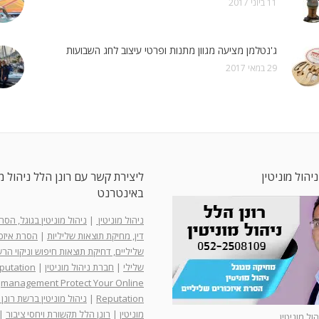
11 ביוני 2017
ג'נטלמן מציעה מגוון מתנות ופרטי עיצוב לחג השבועות
29 במאי 2017
ניהול מוניטין
ליצירת קשר עם רונן הלל ניהול מו
באינטרנט
ניהול מוניטין
|
ניהול מוניטין בגוגל, הס
דין, מחיקת תוצאות שליליות
|
הסרת איזכו
שליליים, דחיקת תוצאות חיפוש וניקוי ה
שלילי
|
חברת ניהול מוניטין
|
putation
management Protect Your Online
Reputation
|
ניהול מוניטין ברשת רונן 
מוניטין
|
רונן הלל תקשורת ויחסי ציבור
|
הול מוניטין