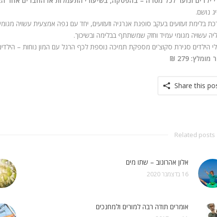
 ילדים ונוער לכל מטרה – בהפסקה, בשיעורי התעמלות או החברים אחר הצ
ג נושם.
ת בלימת זעזועים בעקב סופגת אנרגיה וזעזועים, יחד עם גפה אמצעית עשויה מגומי
יה עשויה מגומי עמיד וחזק שמשתתף בבלימה ובשיכוך.
י הילדים סגירת סקוצ'ים מספקת תמיכה נוספת לכף הרגל עם המון נוחות – הילדים י
מומלץ: 279 ₪
Share this po
Related posts
אלון אהרונוב – שתו מים
16 בדצמבר 2020
אומרים תודה רבה למורים ולמחנכים