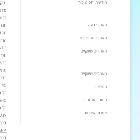
הודעות יחסי ציבור
.
בקולקצ
סדרת 
דגמי
מאמרי דעה
חבר
יובל
מאמרי יחסי ציבור
ההלי
בידע
מאמרים שיווקיים
חלקה
בנעל
מתקד
מאמרים שיווקיים
כדי 
סולי
המלצות
כל נ
תחומי התמחות
סאקו
כל נ
אמנת השירות
צבעי
דגמי
a 4
דגם 