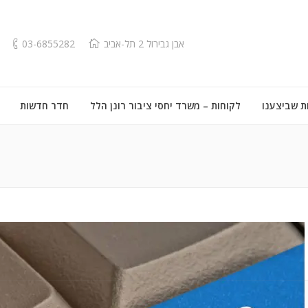
אבן גבירול 2 תל-אביב
03-6855282
ת שביצענו
לקוחות – משרד יחסי ציבור רונן הלל
חדר חדשות