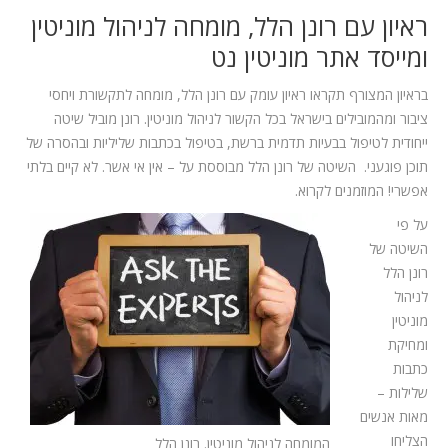
ראיון עם רונן הלל, מומחה לניהול מוניטין
ומייסד אתר מוניטין נט
בראיון המצורף תקראו ראיון עומק עם רונן הלל, מומחה לתקשורת ויחסי
ציבור ומהמובילים בישראל בכל הקשור לניהול מוניטין. רונן מוביל שיטה
ייחודית לטיפול בבעיות תדמית ברשת, בטיפול בכתבות שליליות ובהסרה של
תוכן פוגעני. השיטה של רונן הלל מבוססת על – אין אי אשר. לא קיים בלתי
אפשרי! המוזמנים לקרוא.
על פי
השיטה של
רונן הלל
לניהול
מוניטין
ומחיקת
כתבות
שלילות –
מאות אנשים
הצליחו
המומחה לניהול מוניטין. רונן הלל