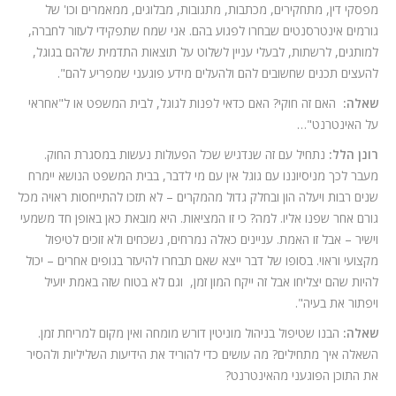
מפסקי דין, מתחקירים, מכתבות, מתגובות, מבלוגים, ממאמרים וכו' של
גורמים אינטרסנטים שבחרו לפגוע בהם. אני שמח שתפקידי לעזור לחברה,
למותגים, לרשתות, לבעלי עניין לשלוט על תוצאות התדמית שלהם בגוגל,
להעצים תכנים שחשובים להם ולהעלים מידע פוגעני שמפריע להם".
שאלה:
האם זה חוקי? האם כדאי לפנות לגוגל, לבית המשפט או ל"אחראי
על האינטרנט"…
רונן הלל:
נתחיל עם זה שנדגיש שכל הפעולות נעשות במסגרת החוק.
מעבר לכך מניסיוננו עם גוגל אין עם מי לדבר, בבית המשפט הנושא יימרח
שנים רבות ויעלה הון ובחלק גדול מהמקרים – לא תזכו להתייחסות ראויה מכל
גורם אחר שפנו אליו. למה? כי זו המציאות. היא מובאת כאן באופן חד משמעי
וישיר – אבל זו האמת. עניינים כאלה נמרחים, נשכחים ולא זוכים לטיפול
מקצועי וראוי. בסופו של דבר ייצא שאם תבחרו להיעזר בגופים אחרים – יכול
להיות שהם יצליחו אבל זה ייקח המון זמן, וגם לא בטוח שזה באמת יועיל
ויפתור את בעיה".
שאלה:
הבנו שטיפול בניהול מוניטין דורש מומחה ואין מקום למריחת זמן.
השאלה איך מתחילים? מה עושים כדי להוריד את הידיעות השליליות ולהסיר
את התוכן הפוגעני מהאינטרנט?