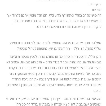
לנקות את
תוצאות
החיפוש שלהם בגוגל ופתחו דף חדש ונקי. רונן הלל מזמין אתכם ללמוד איך
זה אפשרי כדי שגם אתם תצטרפו לתוכנית המהפכנית במסגרתה ניתן
לנקות מוניטין ולשלוט בתוצאות החיפוש באינטרנט.
שאלה:
ממה שידוע כרגע הוא שממש בלתי אפשרי לנקות כתבות ומידע
שלילי מגוגל. רונן הלל – מה דעתך בנושא כמומחה לניהול מוניטין?
רונן הלל
: ההיסטוריה מוכיחה כל יום מחדש שניתן לנפץ סטיגמות ולייצר
מציאות חדשה. מה שהיה אתמול בגדר חלום – היום הוא מציאות. אנשים לא
יודעים ולא מודעים לאפשרויות החדשות ולהזדמנויות שלפניהם בכל הקשור
לשליטה על תוצאות החיפוש בגוגל וקביעת המוניטין האישי והעסקי. רבים
חושבים שגוגל זו עובדה קיימת ואין שום דרך לנצח את המערכת ולהוריד
פרסומים שליליים. אני אומר שאסור להיכנע. זה מיותר, זה מסוכן ולעיתים זה
הרסני.
מהניסיון הרב שצברתי בנושא – אין צורך שמשפחות יהרסו, שקריירה תיגדע
ושאנשים ישבו בבית ולא ימצאו עבודה או בן/בת זוג בגלל ההיסטוריה