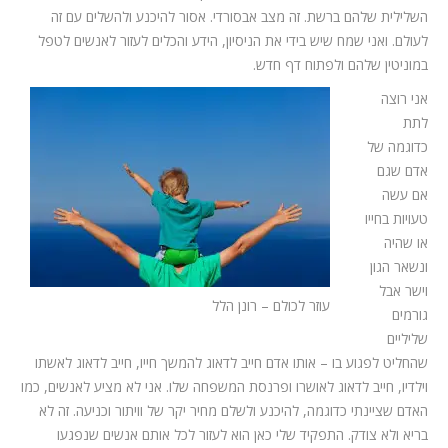
השלילית שלהם ברשת. זה מצב אבסורדי. אסור להיכנע ולהשלים עם זה
לעולם. ואני שמח שיש בידי את הניסיון, הידע והכלים לעזור לאנשים לטפל
במוניטין שלהם ולפתוח דף חדש.
אני רוצה
לתת
כדוגמה של
אדם שגם
אם עשה
טעויות בחייו
או שהיה
ונשאר הגון
וישר אבל
עוזר לכולם – רונן הלל
גורמים
שליליים
שהחליט לפגוע בו – אותו אדם חייב לדאוג להמשך חייו, חייב לדאוג לאשתו
וילדיו, חייב לדאוג לאושרו ופרנסת המשפחה שלו. אני לא מציע לאנשים, כמו
האדם שציינתי כדוגמה, להיכנע ולשלם מחיר יקר של וויתור וכניעה. זה לא
בריא ולא צודק. התפקיד שלי כאן הוא לעזור לכל אותם אנשים שנפגעו