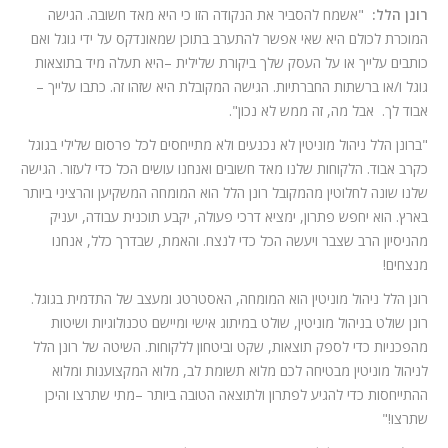
רונן הלל:
"אשמח להסביר את הנקודה הזו כי היא מאד חשובה. הגישה
המוכרת לכולם היא שאי אפשר להתערב בתוכן שמאונדקס על ידי גוגל ואם
כותבים עלייך או על העסק שלך ביקורת שלילית –היא תעלה מיד בתוצאות
גוגל ו/או ברשתות החברתיות. הגישה המקובלת היא שזהו זה. כתבו עלייך –
אבוד לך. אבל מה, זה ממש לא נכון".
"ברונן הלל ניהול מוניטין לא נכנעים ולא מתייחסים לכל פרסום שלילי בגוגל
כקרב אבוד. הלקוחות שלנו מאד חשובים ואנחנו עושים הכל כדי לעזור. הגישה
שלנו שונה לחלוטין מהמקובל רונן הלל הוא המומחה המשקיען והרציני ביותר
בארץ. הוא יחפש פתרון, ימציא דרכי פעולה, יקבע תוכנית עבודה, יעניק
מהניסיון הרב שצבר ויעשה הכל כדי לנצח. והאמת, שבדרך כלל, אנחנו
מנצחים!
רונן הלל ניהול מוניטין הוא המומחה, האסטרטג ומעצב של התדמית בגוגל.
רונן שולט בניהול מוניטין, שולט במיתוג אישי ומיישם טכנולוגיות ושיטות
מהפכניות כדי לספק תוצאות, שקט וביטחון ללקוחות. השיטה של רונן הלל
לניהול מוניטין מבטיחה לכם מלוא תשומת לב, מלוא המקצוענות ומלוא
ההתייחסות כדי להגיע לפתרון ולתוצאה הטובה ביותר –מתי שתרצו והיכן
שתרצו!"