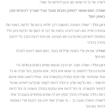
לעזרה של כל מי שהוא טוב ונכון להילחם על שמו".
שאלה: האם אפשר למחוק כתבות מגוגל מבלי שצריך להעלות תוכן
באופן יזום?
רונן הלל:
"שאלה מצוינת. התשובה לכך תלויה ברצון של הלקוח, באופי שלו
ובמטרה אליה הוא רוצה להגיע. בסופו של דבר זה השם של הלקוח ורונן הלל
כמומחה למוניטין באינטרנט הוא המבצע. אין סיכוי לנצח בקרב בלי להציב
מטרה ברורה".
שאלה:
אם אין עליי כתבות שליליות בגוגל, האם חשוב לפנות למנהל
מוניטין?
רונן הלל::
שאלה טובה. יש הרבה אנשים שחיים בשלום ובשלווה בלי
אינטרנט ובלי לחשוש. מי שהוא איש ציבור, איש עסקים, בעל חברה או כל
אחד שהסיפור שלו תפס כותרת בתקשורת והיה אפילו לשעה אחת אייטם
חדשותי – הוא הלקוח שלנו. זו יכולה להיות לקוחה שנקלעה לאירוע שהפל
לסיפור תקשורתי. זה יכול להיות איש עסקים במהלך משפט. זה יכול להיות
רשת גדולה שמובילה מהלך עסקי ויש לה אויבים ומתחרים בעצם כל אחד.
לשאלה הישירה אענה כך – מי שצריך אותי יודע איך לפנות אליי כמומחה
לניהול מוניטין".