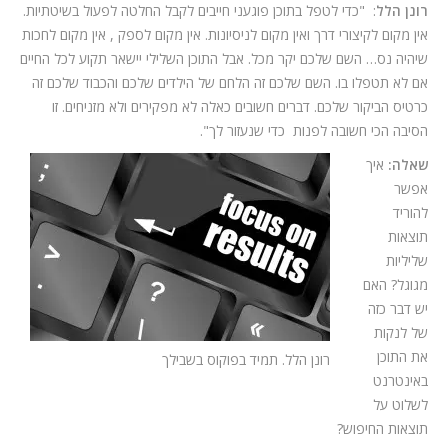
רונן הלל
: "כדי לטפל בתוכן פוגעני חייבים לקבל החלטה לפעול בשיטתיות.
אין מקום לקיצורי דרך ואין מקום לניסיונות. אין מקום לספק , אין מקום לחכות
שיהיה נס… השם שלכם יקר מכל. אבל התוכן השלילי יישאר תקוע לכל החיים
אם לא תטפלו בו. השם שלכם זה הלחם של הילדים שלכם והכבוד שלכם זה
כרטיס הביקור שלכם. דברים חשובים כאלה לא מפקירים ולא מזניחים. זו
הסיבה הכי חשובה לפנות כדי שנעזור לך".
שאלה:
איך
אפשר
להוריד
תוצאות
שליליות
מגוגל? האם
יש דבר כזה
של לנקות
את התוכן
רונן הלל. תמיד בפוקוס בשבילך
באינטרנט
לשלוט על
תוצאות החיפוש?