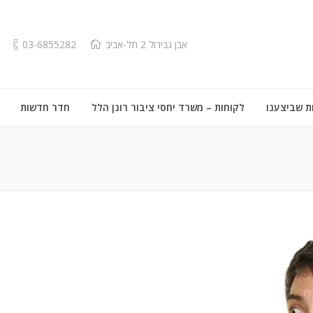
אבן גבירול 2 תל-אביב
03-6855282
ת שביצענו
לקוחות – משרד יחסי ציבור רונן הלל
חדר חדשות