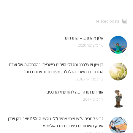
Related posts
אלון אהרונוב – שתו מים
16 בדצמבר 2020
בן ציון וינצלברג ומגדלי הזיתים בישראל: "ההחלטה של ועדת
המכסות במשרד הכלכלה, מעוררת תמיהות רבות"
13 בפברואר 2018
אומרים תודה רבה למורים ולמחנכים
11 ביוני 2017
גביע קסריה ע"ש איתי אמיר ז"ל: גולשי ה-RSX יואב כהן וירדן
איסק משדות ים ניצחו בדגם האולימפי