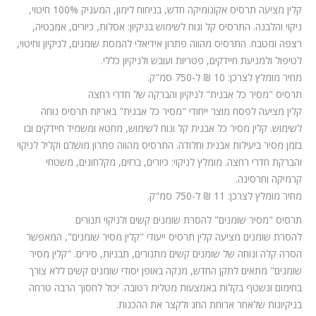
קלין מציעה תרסיס אקונומיקה חדש, בניחוח לימון, המעניק 100% חיטוי,
ניקוי והלבנה. התרסיס קל ונוח לשימוש בניקיון: אסלות, כיורים, אמבטיה,
רצפה ומטבח. התרסיס מהווה פתרון אידיאלי להמסת שומנים, לניקיון וחיטוי,
לטיפול ולמניעת חיידקים, פטריות ועובש ולניקיון כללי.
מחיר מומלץ לצרכן: 10 ₪ ל-750 סמ"ק.
תרסיס "מסיר כל אבנית" לניקיון והברקה של חדרי רחצה
קלין מציעה לפסח מוצר ייחודי "מסיר כל אבנית" באריזת תרסיס נוחה
לשימוש. קלין מסיר כל אבנית קל ונוח לשימוש, מחטא ומשמיד חיידקים ובו
בזמן מסיר ביעילות אבנית וחלודה. התרסיס מהווה פתרון מושלם וקליל לניקוי
והברקת חדרי רחצה. מומלץ לניקוי: כיורים, ברזים, מקלחונים, משטחי
קרמיקה וחרסינה.
מחיר מומלץ לצרכן: 11 ₪ ל-750 סמ"ק.
תרסיס "מסיר שומנים" להסרת שומנים קשים ולניקוי תנורים
להסרת שומנים מציעה קלין תרסיס ייעודי "קלין מסיר שומנים", המאפשר
הסרה קלה ונוחה של שומנים קשים מתנורים, תבניות, סירים. "קלין מסיר
שומנים" מתאים לתקן החדש, מנקה באופן יסודי שומנים קשים ללא צורך
בחימום ונשטף בקלות באמצעות מטלית רטובה. יכול לחסוך הרבה טרחה
בניקיונות שלאחר ארוחת החג ולקצר את ההכנות.