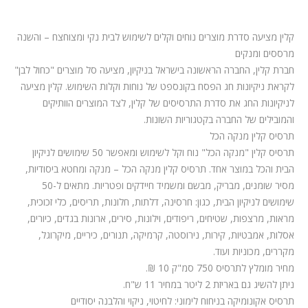
המלצות
ניהול מוניטין
קלין מציעה סדרת מוצרים נוחים וקלים לשימוש לבית נקי ומצוחצח – והשנה
מרססים ומנקים
צור קשר
חברת קלין, החברה הראשונה בישראל בניקיון, מציעה סל מוצרים "כחול לבן"
לקראת ניקיונות חג הפסח בקונספט של נוחות וקלות השימוש. קלין מציעה
לניקיונות החג את סדרת התרסיסים של קלין, לצד המוצרים הוותיקים
והמובילים של החברה בקטגוריות השונות.
תרסיס קלין מנקה הכל
תרסיס קלין "מנקה הכל" נוח וקל לשימוש ומאפשר 50 שימושים לניקיון
הבית והכל במוצר אחד. תרסיס קלין מנקה הכל – מנקה ומחטא ביסודיות,
מסיר שומנים, מבריק, מבשם ומשמיד חיידקים ופטריות. מתאים ל-50
שימושים לניקיון הבית, כגון: חרסינה, דלתות, חלונות, תריסים, כלי זכוכית,
מראות, מרצפות, שטיחים, ריפודים, וילונות, סירים, ארונות בגדים, כיורים,
אסלות, אמבטיות, קירות, נירוסטה, קרמיקה, תנורים, כיריים, מיקרוגל,
מקררים, מכוניות ועוד.
מחיר מומלץ לתרסיס 750 סמ"ק 10 ₪.
ניתן להשיג גם באריזת 2 ליטר במחיר 11 ש"ח.
תרסיס אקונומיקה בניחוח לימוני: לחיטוי, ניקוי והלבנה יסודיים