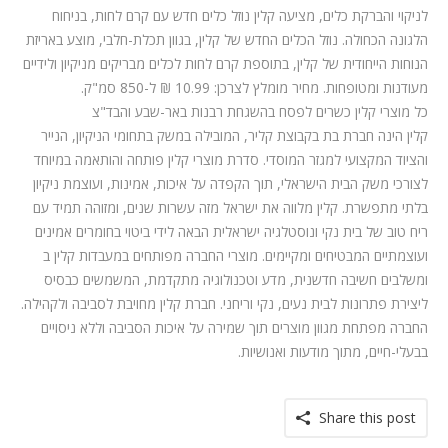
לניקוי והברקת כלים, מציעה קלין נוזל כלים חדש עם קרם לחות, בניחוח
הלגונה הכחולה. נוזל הכלים החדש של קלין, בגוון תכלת-חלבי, מוצע באריזת
הנוחות הייחודית של קלין, בתוספת קרם לחות לכלים מבריקים מניקיון ולידיים
מעודנות ומטופחות. מחיר מומלץ לצרכן: 10.99 ₪ ל-850 סמ"ק.
כל מוצרי קלין כשרים לפסח בהשגחת רבנות באר-שבע והבד"צ
קלין הינה חברת בת בקבוצת קליר, המובילה במשק בתחומי הניקיון, הנייר
והציוד המקצועי למגזר המוסדי. סדרת מוצרי קלין פותחה והותאמה במיוחד
לצורכי משק הבית הישראלי, תוך הקפדה על איכות, אמינות, ועוצמת ניקיון
בלתי מתפשרת. קלין מלווה את ישראל מזה עשרות שנים, ומזוהה תמיד עם
ריח טוב של בית נקי ונוסטלגיה ישראלית הבאה לידי ביטוי בחומרים אמינים
ועוצמתיים המבטיחים ומקיימים. מוצרי החברה מפותחים במעבדות קלין ב
ומשלבים חשיבה חדשנית, מדע וטכנולוגיה מתקדמת, המשמשים כבסיס
ליצירת פתרונות לבית נעים, נקי וריחני. חברת קלין מחויבת לסביבה ולקהילה.
החברה מפתחת מגוון מוצרים תוך שמירה על איכות הסביבה וללא ניסויים
בבעלי-חיים, מתוך מודעות ואנושיות.
Share this post