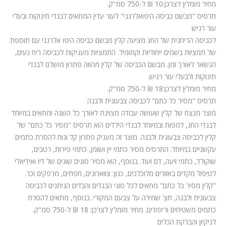
מחיר מומלץ לצרכן:10 ₪ ל-750 סמ"ק.
תרסיס "מבשם כביסה היפואלרגני" לעור עדין המתאים לבגדי תינוקות ובעלי
עור רגיש
לכביסה הריחנית של החג מציעה קלין מבשם כביסה היפו אלרגני עם תוספת
של תמציות בשמים ייחודיות וקמומיל. התמציות מעניקות לכביסה ריח נעים,
הנשאר לאורך זמן. מבשם הכביסה של קלין מהווה פתרון מושלם לבגדי
תינוקות ולבעלי עור רגיש.
מחיר מומלץ לצרכן:18 ₪ ל-750 סמ"ק.
תרסיס "מסיר כל כתם" לכביסה צבעונית ולבנה
מוצר מנצח של קלין שעושה עבודה מצוינת לאורך כל השנה ומתאים במיוחד
לבגדי החג, למפות ובמיוחד לבגדי הילדים הוא תרסיס "מסיר כל כתם" של
קלין לכביסה צבעונית ולבנה. מוצר זה מעניק פתרון קל ונוח להסרת כתמים
עקשניים במיוחד. התרסיס מסיר כתמי יין ושומן, כתמי פירות, רטבים,
שוקולד, כתמי זיעה, דם ועוד. בנוסף, הוא מסיר סוגים שונים של דיו ואידיאלי
לטיפול מקדים באזורים מלוכלכים, כגון: צווארונים, חפתים, מרפקים וכו'.
"קלין מסיר כל כתם" מתאים לכל סוגי הבגדים והבדים הניתנים לכביסה
צבעונית ולבנה, תוך שמירה על צבעם המקורי. בנוסף, מתאים להסרת
כתמים משטיחים וריפודים. מחיר מומלץ לצרכן: 18 ₪ ל-750 סמ"ק.
לניקיון והברקת הכלים