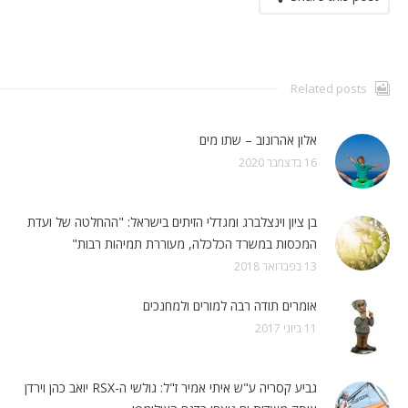
Related posts
אלון אהרונוב – שתו מים
16 בדצמבר 2020
בן ציון וינצלברג ומגדלי הזיתים בישראל: "ההחלטה של ועדת
המכסות במשרד הכלכלה, מעוררת תמיהות רבות"
13 בפברואר 2018
אומרים תודה רבה למורים ולמחנכים
11 ביוני 2017
גביע קסריה ע"ש איתי אמיר ז"ל: גולשי ה-RSX יואב כהן וירדן