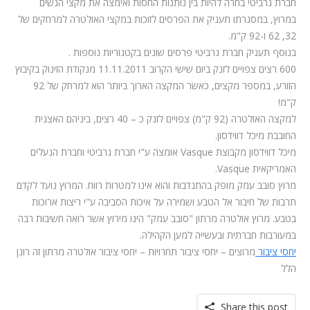
חברת גרביטי בחרה להיות בין נותנות החסות ואימצה את מקצי הנשים
במרוץ, במסגרתו תעניק את הפרסים לזוכות במקצי האולטרה למרחקים של
32, 62 ו-92 ק"מ.
בנוסף תעניק חברת גרביטי פרסים שונים בקטגוריות נוספות .
600 רצים צפויים לזנק ביום שישי הקרוב 11.11.2011 מנקודת הזינוק בקיבוץ
הזורע, במספר מקצים, כאשר המקצה הארוך ביותר הוא למרחק של 92
ק"מ!
למקצה האולטרה (92 ק"מ) צפויים לזנק כ – 40 רצים, ביניהם האצנית
החובבת מיכל דווידסון.
מיכל דווידסון מקבוצת
Vasque
אומצה ע"י חברת גרביטי וחברת הנעלים
האמריקאית
Vasque
.
מרוץ סובב עמק מופק בהתנדבות והוא אינו למטרות רווח. המרוץ נועד לקדם
תרבות של חיבור אל הטבע ושמירה על איכות הסביבה ע"י ריצות ארוכות
בטבע. מרוץ אולטרה מרתון "סובב עמק" הינו מירוץ אשר רואה חשיבות רבה
במעורבות חברתית ובעשייה למען הקהילה.
יחסי ציבור
מרוצים – יחסי ציבור תחרויות – יחסי ציבור אולטרה מרתון זה רונן
הלל
Share this post