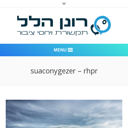
MENU
רונן הלל יחסי ציבור
suaconygezer – rhpr
אודות החברה
דוגמאות לעבודות שביצענו
לקוחות – משרד יחסי ציבור רונן הלל
חדר חדשות